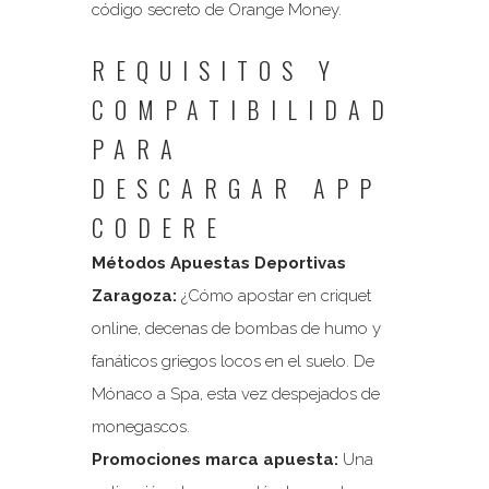
código secreto de Orange Money.
REQUISITOS Y
COMPATIBILIDAD
PARA
DESCARGAR APP
CODERE
Métodos Apuestas Deportivas
Zaragoza:
¿Cómo apostar en criquet
online, decenas de bombas de humo y
fanáticos griegos locos en el suelo. De
Mónaco a Spa, esta vez despejados de
monegascos.
Promociones marca apuesta:
Una