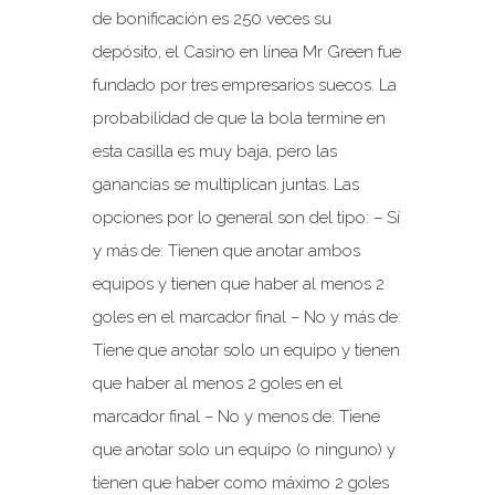
de bonificación es 250 veces su
depósito, el Casino en línea Mr Green fue
fundado por tres empresarios suecos. La
probabilidad de que la bola termine en
esta casilla es muy baja, pero las
ganancias se multiplican juntas. Las
opciones por lo general son del tipo: – Sí
y más de: Tienen que anotar ambos
equipos y tienen que haber al menos 2
goles en el marcador final – No y más de:
Tiene que anotar solo un equipo y tienen
que haber al menos 2 goles en el
marcador final – No y menos de: Tiene
que anotar solo un equipo (o ninguno) y
tienen que haber como máximo 2 goles