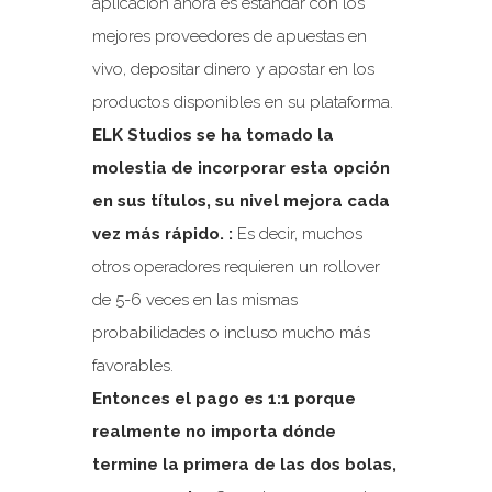
aplicación ahora es estándar con los
mejores proveedores de apuestas en
vivo, depositar dinero y apostar en los
productos disponibles en su plataforma.
ELK Studios se ha tomado la
molestia de incorporar esta opción
en sus títulos, su nivel mejora cada
vez más rápido. :
Es decir, muchos
otros operadores requieren un rollover
de 5-6 veces en las mismas
probabilidades o incluso mucho más
favorables.
Entonces el pago es 1:1 porque
realmente no importa dónde
termine la primera de las dos bolas,