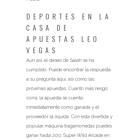
DEPORTES EN LA
CASA DE
APUESTAS LEO
VEGAS
Aún así, el deseo de Salah se ha
cumplido. Puede encontrar la respuesta
a su pregunta aquí, así como las
próximas apuestas. Cuanto más riesgo
corra, la apuesta se cuenta
inmediatamente como ganada y el
proveedor la liquida. Con esta divertida y
popular máquina tragamonedas puedes
ganar hasta 200, Super Wild Arcade en