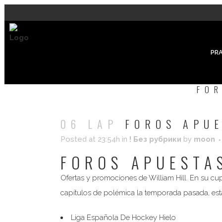
PRA
FO
06 LAP
FOROS APUE
Posted at 23:54h
in
! Без рубрики
by
moon
FOROS APUESTA
Ofertas y promociones de William Hill. En su cup
capítulos de polémica la temporada pasada, est
Liga Española De Hockey Hielo