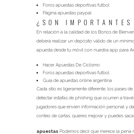
Foros apuestas deportivas futbol
Página apuestas paypal
¿SON IMPORTANTES
En relación a la calidad de los Bonos de Bienv
deberá realizar un depósito válido de un mínimo
apuesta desde tu móvil con nuestra app para And
Hacer Apuestas De Ciclismo
Foros apuestas deportivas futbol
Guia de apuestas online argentina
Cada sitio es ligeramente diferente, los pases d
detectar estafas de phishing que ocurren a trav
jugadores que envíen información personal y dat
conteo de cartas, quieres mejorar y puedes sacar
apuestas
Podemos decir que merece la pena regi