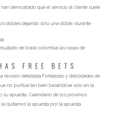
l han demostrado que el servicio al cliente suele
y dos dobles dejando sólo una doble, durante
al.
 resultado de brasil colombia las casas de
HAS FREE BETS
 revisión detallada Fortalezas y debilidades de
que no puntúe tan bien basándose solo en la
do su apuesta. Calendario de los próximos
e le quitamos la apuesta por la apuesta