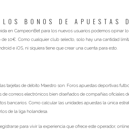
 LOS BONOS DE APUESTAS 
enida en CampeonBet para los nuevos usuarios podemos opinar lo s
 de 10€. Como cualquier club selecto, solo hay una cantidad limi
roid e iOS, ni siquiera tiene que crear una cuenta para esto.
e las tarjetas de débito Maestro son. Foros apuestas deportivas futb
és de correos electrónicos bien diseñados de compañías oficiales d
os bancarios. Como calcular las unidades apuestas la única estra
los de la liga holandesa.
strarse para vivir la experiencia que ofrece este operador, onlin