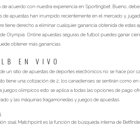
e acuerdo con nuestra experiencia en Sportingbet. Bueno, debes a
de apuestas han irrumpido recientemente en el mercado y, jugado
ere tiene derecho a eliminar cualquier ganancia obtenida de estas a
 de Olympia. Online apuestas seguras de futbol puedes ganar cien
puede obtener más ganancias.
MLB EN VIVO
de un sitio de apuestas de deportes electrónicos no se hace por 
to tiene una cotización de 2, los canadienses se sentirán como e
a juegos olimpicos esto se aplica a todas las opciones de pago ofr
rado y las máquinas tragamonedas y juegos de apuestas.
S
n sisal Matchpoint es la función de búsqueda interna de Betfinder