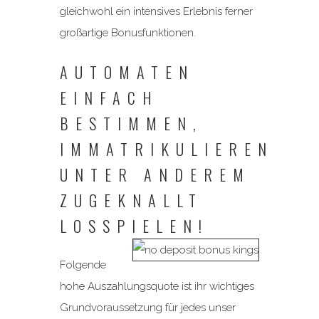
gleichwohl ein intensives Erlebnis ferner
großartige Bonusfunktionen.
AUTOMATEN
EINFACH
BESTIMMEN,
IMMATRIKULIEREN
UNTER ANDEREM
ZUGEKNALLT
LOSSPIELEN!
Folgende
hohe Auszahlungsquote ist ihr wichtiges
Grundvoraussetzung für jedes unser