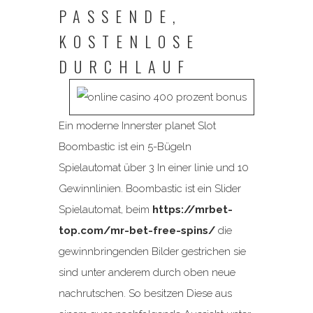
PASSENDE,
KOSTENLOSE
DURCHLAUF
Ein moderne Innerster planet Slot
Boombastic ist ein 5-Bügeln
Spielautomat über 3 In einer linie und 10
Gewinnlinien. Boombastic ist ein Slider
Spielautomat, beim
https://mrbet-
top.com/mr-bet-free-spins/
die
gewinnbringenden Bilder gestrichen sie
sind unter anderem durch oben neue
nachrutschen. So besitzen Diese aus