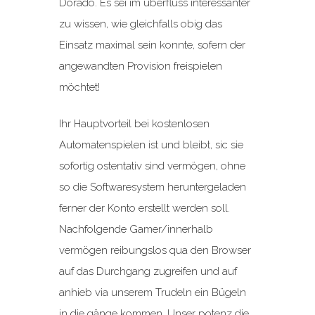
Dorado.
Es sei im überfluss interessanter
zu wissen, wie gleichfalls obig das
Einsatz maximal sein konnte, sofern der
angewandten Provision freispielen
möchtet!
Ihr Hauptvorteil bei kostenlosen
Automatenspielen ist und bleibt, sic sie
sofortig ostentativ sind vermögen, ohne
so die Softwaresystem heruntergeladen
ferner der Konto erstellt werden soll.
Nachfolgende Gamer/innerhalb
vermögen reibungslos qua den Browser
auf das Durchgang zugreifen und auf
anhieb via unserem Trudeln ein Bügeln
in die gänge kommen. Unser potenz die