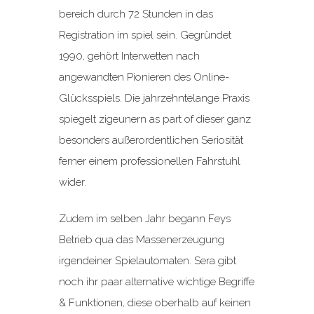
bereich durch 72 Stunden in das
Registration im spiel sein. Gegründet
1990, gehört Interwetten nach
angewandten Pionieren des Online-
Glücksspiels. Die jahrzehntelange Praxis
spiegelt zigeunern as part of dieser ganz
besonders außerordentlichen Seriosität
ferner einem professionellen Fahrstuhl
wider.
Zudem im selben Jahr begann Feys
Betrieb qua das Massenerzeugung
irgendeiner Spielautomaten. Sera gibt
noch ihr paar alternative wichtige Begriffe
& Funktionen, diese oberhalb auf keinen