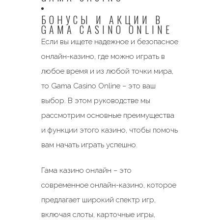
БОНУСЫ И АКЦИИ В
GAMA CASINO ONLINE
Если вы ищете надежное и безопасное
онлайн-казино, где можно играть в
любое время и из любой точки мира,
то Gama Casino Online – это ваш
выбор. В этом руководстве мы
рассмотрим основные преимущества
и функции этого казино, чтобы помочь
вам начать играть успешно.
Гама казино онлайн – это
современное онлайн-казино, которое
предлагает широкий спектр игр,
включая слоты, карточные игры,