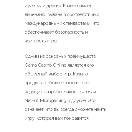
рулетку и другие. Казино имеет
лицензию, выдана в соответствии с
международными стандартами, что
обеспечивает безопасность и
честность игры.
Одним из основных преимуществ
Gama Casino Online является его
обширный выбор игр. Казино
предлагает более 1 000 игр от
ведущих разработчиков, включая
NetEnt, Microgaming и другие. Это
означает, что вы всегда сможете найти
игру, которая вам понравится.