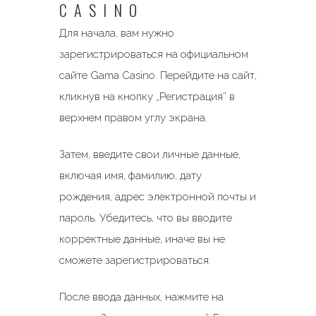
CASINO
Для начала, вам нужно
зарегистрироваться на официальном
сайте Gama Casino. Перейдите на сайт,
кликнув на кнопку „Регистрация” в
верхнем правом углу экрана.
Затем, введите свои личные данные,
включая имя, фамилию, дату
рождения, адрес электронной почты и
пароль. Убедитесь, что вы вводите
корректные данные, иначе вы не
сможете зарегистрироваться.
После ввода данных, нажмите на