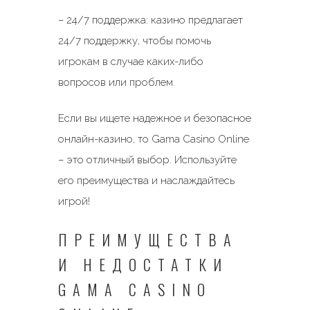
– 24/7 поддержка: казино предлагает
24/7 поддержку, чтобы помочь
игрокам в случае каких-либо
вопросов или проблем.
Если вы ищете надежное и безопасное
онлайн-казино, то Gama Casino Online
– это отличный выбор. Используйте
его преимущества и наслаждайтесь
игрой!
ПРЕИМУЩЕСТВА
И НЕДОСТАТКИ
GAMA CASINO