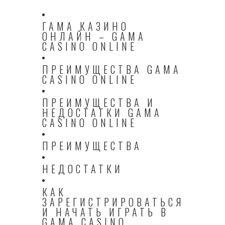
ГАМА КАЗИНО
ОНЛАЙН – GAMA
CASINO ONLINE
ПРЕИМУЩЕСТВА GAMA
CASINO ONLINE
ПРЕИМУЩЕСТВА И
НЕДОСТАТКИ GAMA
CASINO ONLINE
ПРЕИМУЩЕСТВА
НЕДОСТАТКИ
КАК
ЗАРЕГИСТРИРОВАТЬСЯ
И НАЧАТЬ ИГРАТЬ В
GAMA CASINO