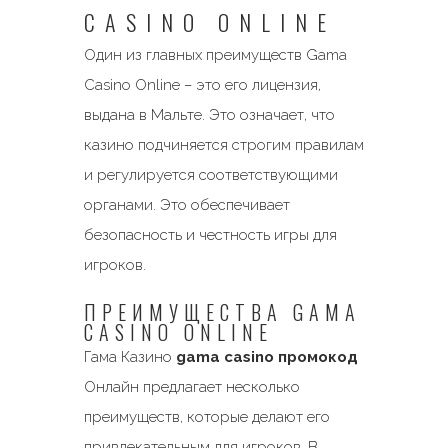
CASINO ONLINE
Один из главных преимуществ Gama
Casino Online – это его лицензия,
выдана в Мальте. Это означает, что
казино подчиняется строгим правилам
и регулируется соответствующими
органами. Это обеспечивает
безопасность и честность игры для
игроков.
ПРЕИМУЩЕСТВА GAMA
CASINO ONLINE
Гама Казино
gama casino промокод
Онлайн предлагает несколько
преимуществ, которые делают его
привлекательным для игроков. В