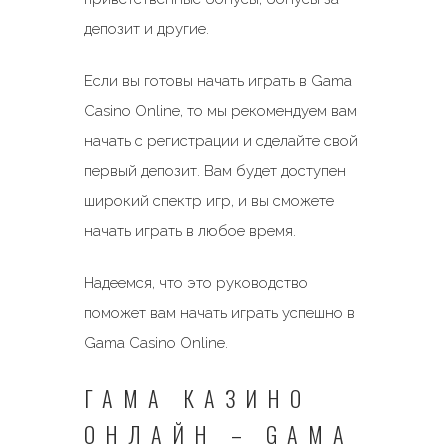
депозит и другие.
Если вы готовы начать играть в Gama
Casino Online, то мы рекомендуем вам
начать с регистрации и сделайте свой
первый депозит. Вам будет доступен
широкий спектр игр, и вы сможете
начать играть в любое время.
Надеемся, что это руководство
поможет вам начать играть успешно в
Gama Casino Online.
ГАМА КАЗИНО
ОНЛАЙН – GAMA