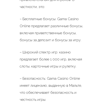
частности, это:
– Бесплатные бонусы: Gama Casino
Online предлагает различные бонусы,
включая приветственные бонусы,
бонусы за депозит и бонусы за игру.
– Широкий спектр игр: казино
предлагает более 1 000 игр, включая
слоты, карточные игры и рулетку.
– Безопасность: Gama Casino Online
имеет лицензию, выданную в Мальте,
что обеспечивает безопасность и
честность игры.