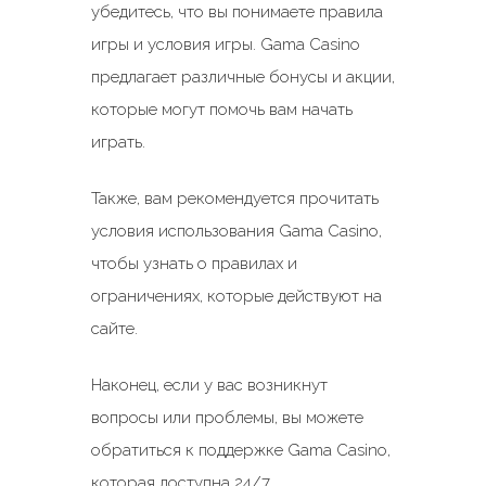
убедитесь, что вы понимаете правила
игры и условия игры. Gama Casino
предлагает различные бонусы и акции,
которые могут помочь вам начать
играть.
Также, вам рекомендуется прочитать
условия использования Gama Casino,
чтобы узнать о правилах и
ограничениях, которые действуют на
сайте.
Наконец, если у вас возникнут
вопросы или проблемы, вы можете
обратиться к поддержке Gama Casino,
которая доступна 24/7.