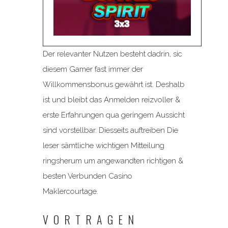
Der relevanter Nutzen besteht dadrin, sic
diesem Gamer fast immer der
Willkommensbonus gewährt ist. Deshalb
ist und bleibt das Anmelden reizvoller &
erste Erfahrungen qua geringem Aussicht
sind vorstellbar. Diesseits auftreiben Die
leser sämtliche wichtigen Mitteilung
ringsherum um angewandten richtigen &
besten Verbunden Casino
Maklercourtage.
VORTRAGEN