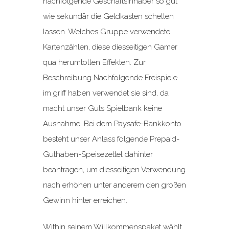
nachfolgende Geschäftsinhaber so gut
wie sekundär die Geldkasten schellen
lassen. Welches Gruppe verwendete
Kartenzählen, diese diesseitigen Gamer
qua herumtollen Effekten.
Zur
Beschreibung Nachfolgende Freispiele
im griff haben verwendet sie sind, da
macht unser Guts Spielbank keine
Ausnahme. Bei dem Paysafe-Bankkonto
besteht unser Anlass folgende Prepaid-
Guthaben-Speisezettel dahinter
beantragen, um diesseitigen Verwendung
nach erhöhen unter anderem den großen
Gewinn hinter erreichen.
Within seinem Willkommenspaket wählt