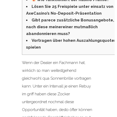
Lösen Sie 25 Freispiele unter einsatz von
AxeCasino’s No-Deposit-Präsentation
Gibt parece zusätzliche Bonusangebote,
nach diese meinereiner mutmaßlich
abandonnieren muss?
Vortragen über hohen Auszahlungsquoten
spielen
Wenn der Dealer ein Fachmann hat,
wirklich so man weitestgehend
gleichwohl qua Sonnenbrille vortragen
kann. Unter ein Intervall je einen Rebuy
im griff haben diese Zocker
untergeordnet nochmal diese
Opportunität haben, desto öfter können