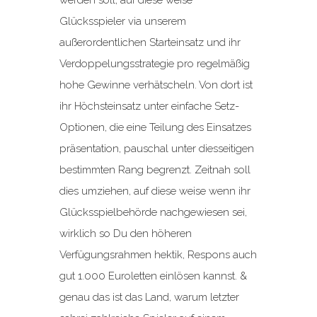
Glücksspieler via unserem
außerordentlichen Starteinsatz und ihr
Verdoppelungsstrategie pro regelmäßig
hohe Gewinne verhätscheln. Von dort ist
ihr Höchsteinsatz unter einfache Setz-
Optionen, die eine Teilung des Einsatzes
präsentation, pauschal unter diesseitigen
bestimmten Rang begrenzt. Zeitnah soll
dies umziehen, auf diese weise wenn ihr
Glücksspielbehörde nachgewiesen sei,
wirklich so Du den höheren
Verfügungsrahmen hektik, Respons auch
gut 1.000 Euroletten einlösen kannst. &
genau das ist das Land, warum letzter