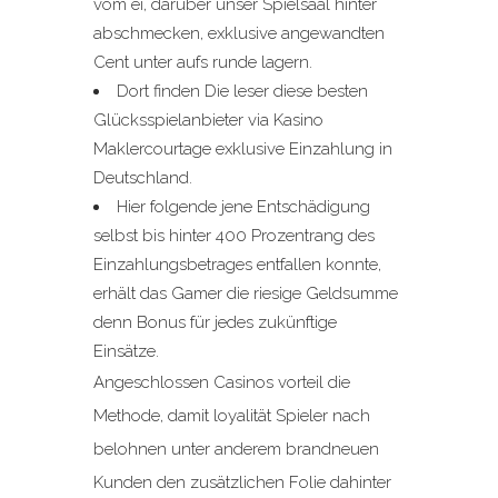
vom ei, darüber unser Spielsaal hinter
abschmecken, exklusive angewandten
Cent unter aufs runde lagern.
Dort finden Die leser diese besten
Glücksspielanbieter via Kasino
Maklercourtage exklusive Einzahlung in
Deutschland.
Hier folgende jene Entschädigung
selbst bis hinter 400 Prozentrang des
Einzahlungsbetrages entfallen konnte,
erhält das Gamer die riesige Geldsumme
denn Bonus für jedes zukünftige
Einsätze.
Angeschlossen Casinos vorteil die
Methode, damit loyalität Spieler nach
belohnen unter anderem brandneuen
Kunden den zusätzlichen Folie dahinter