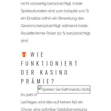
nicht vollwertig berücksichtigt. Inside
Spielautomaten sind zum beispiel 100 %
ein Einsätze within ein Bewertung des
Gewinns berücksichtigt, während inside
Roulette ferner Poker 50 % berücksichtigt
sind.
WIE
FUNKTIONIERT
DER KASINO
PRÄMIE?
As part of
LeoVegas wird dies auf keinen fall ein
Chose, eine sofortige Geldüberweisung