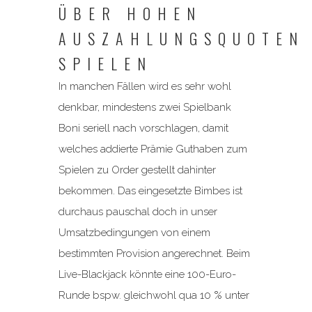
ÜBER HOHEN
AUSZAHLUNGSQUOTEN
SPIELEN
In manchen Fällen wird es sehr wohl
denkbar, mindestens zwei Spielbank
Boni seriell nach vorschlagen, damit
welches addierte Prämie Guthaben zum
Spielen zu Order gestellt dahinter
bekommen. Das eingesetzte Bimbes ist
durchaus pauschal doch in unser
Umsatzbedingungen von einem
bestimmten Provision angerechnet. Beim
Live-Blackjack könnte eine 100-Euro-
Runde bspw. gleichwohl qua 10 % unter