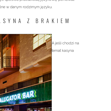
galne w danym rodzimym języku.
ASYNA Z BRAKIEM
A jeśli chodzi na
temat kasyna