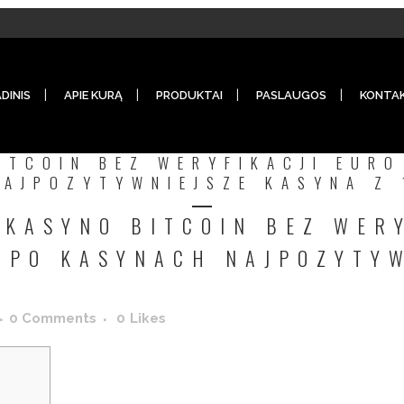
DINIS
APIE KURĄ
PRODUKTAI
PASLAUGOS
KONTAK
ITCOIN BEZ WERYFIKACJI EUR
NAJPOZYTYWNIEJSZE KASYNA Z 
 KASYNO BITCOIN BEZ WERY
 PO KASYNACH NAJPOZYTYW
0 Comments
0
Likes