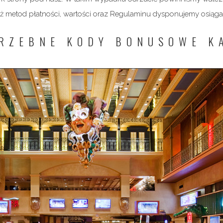
ież metod płatności, wartości oraz Regulaminu dysponujemy osią
TRZEBNE KODY BONUSOWE K