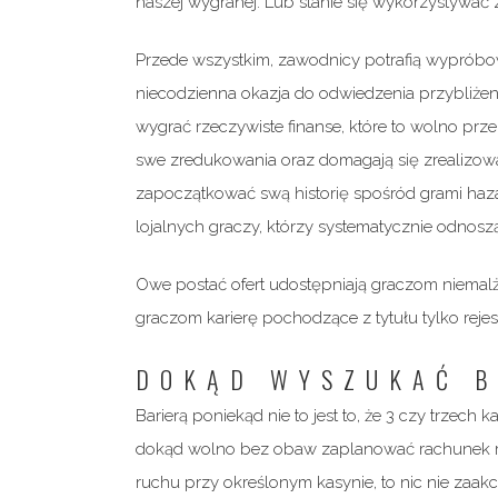
naszej wygranej. Lub stanie się wykorzystywać
Przede wszystkim, zawodnicy potrafią wypróbow
niecodzienna okazja do odwiedzenia przybliż
wygrać rzeczywiste finanse, które to wolno pr
swe zredukowania oraz domagają się zrealizowa
zapoczątkować swą historię spośród grami ha
lojalnych graczy, którzy systematycznie odnoszą
Owe postać ofert udostępniają graczom niemalże
graczom karierę pochodzące z tytułu tylko rejes
DOKĄD WYSZUKAĆ B
Barierą poniekąd nie to jest to, że 3 czy trze
dokąd wolno bez obaw zaplanować rachunek roz
ruchu przy określonym kasynie, to nic nie zaa