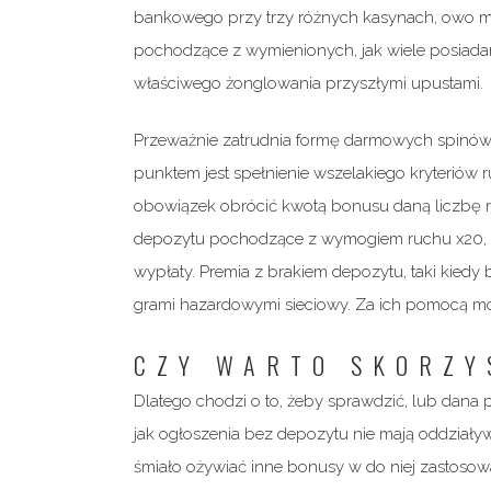
bankowego przy trzy różnych kasynach, owo ma
pochodzące z wymienionych, jak wiele posiada
właściwego żonglowania przyszłymi upustami.
Przeważnie zatrudnia formę darmowych spinów 
punktem jest spełnienie wszelakiego kryterió
obowiązek obrócić kwotą bonusu daną liczbę r
depozytu pochodzące z wymogiem ruchu x20, 
wypłaty. Premia z brakiem depozytu, taki kiedy 
grami hazardowymi sieciowy. Za ich pomocą mo
CZY WARTO SKORZY
Dlatego chodzi o to, żeby sprawdzić, lub dan
jak ogłoszenia bez depozytu nie mają oddziały
śmiało ożywiać inne bonusy w do niej zastosowa