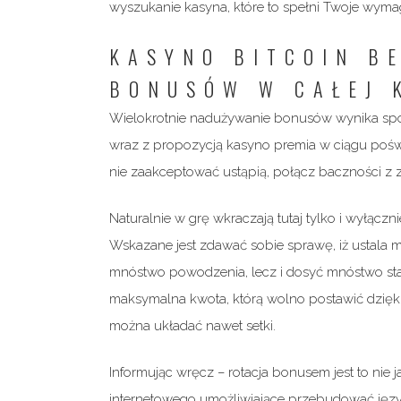
wyszukanie kasyna, które to spełni Twoje wyma
KASYNO BITCOIN B
BONUSÓW W CAŁEJ 
Wielokrotnie nadużywanie bonusów wynika spoś
wraz z propozycją kasyno premia w ciągu pośw
nie zaakceptować ustąpią, połącz baczności z 
Naturalnie w grę wkraczają tutaj tylko i wyłą
Wskazane jest zdawać sobie sprawę, iż ustala 
mnóstwo powodzenia, lecz i dosyć mnóstwo sta
maksymalna kwota, którą wolno postawić dzięk
można układać nawet setki.
Informując wręcz – rotacja bonusem jest to nie
internetowego umożliwiające przebudować jęz