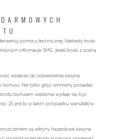
E DARMOWYCH
YTU
rwencji pomocy technicznej. Niekiedy troski
onych informacje SMS. Jeżeli troski z oceną
tkowo wpłacać do odwiedzenia kasyna.
k bonusu. Nie tylko gdyż winniśmy posiadać
h obrotu bonusem wiadoma wydaje się być
ć Zł, jest to w takim przypadku warsztatów
m uproszczeniem są witryny hazardowe kasyna
zyć spośród przeszkodą językową, ponieważ