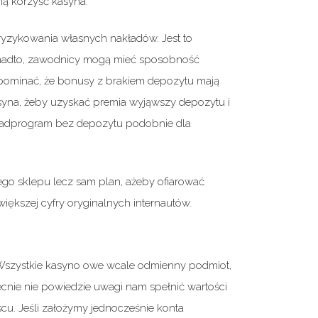
ną korzyść kasyna.
ryzykowania własnych nakładów. Jest to
onadto, zawodnicy mogą mieć sposobność
spominać, że bonusy z brakiem depozytu mają
asyna, żeby uzyskać premia wyjąwszy depozytu i
nadprogram bez depozytu podobnie dla
ego sklepu lecz sam plan, ażeby ofiarować
większej cyfry oryginalnych internautów.
a. Wszystkie kasyno owe wcale odmienny podmiot,
nie nie powiedzie uwagi nam spełnić wartości
cu. Jeśli założymy jednocześnie konta