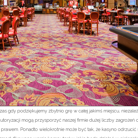
zas gdy podziękujemy zbytnio grę w całej jakimś miejscu, niezal
autoryzacji mogą przysporzyć naszej firmie dużej liczby zagrożeń
rawem. Ponadto wielokrotnie może być tak, że kasyno odrzucić s