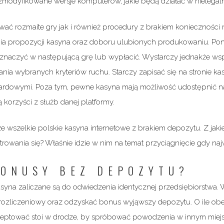
 zmodyfikowane wersje komputerów, jakie będą działać w nielegal
ać rozmaite gry jak i również procedury z brakiem konieczności 
enia propozycji kasyna oraz doboru ulubionych produkowaniu. P
zeznaczyć w następującą grę lub wypłacić. Wystarczy jednakże w
nia wybranych kryteriów ruchu. Starczy zapisać się na stronie k
zardowymi. Poza tym, pewne kasyna mają możliwość udostępnić 
 korzyści z służb danej platformy.
 wszelkie polskie kasyna internetowe z brakiem depozytu. Z jaki
trowania się? Właśnie idzie w nim na temat przyciągnięcie gdy naj
ONUSY BEZ DEPOZYTU?
ch kasyna zaliczane są do odwiedzenia identycznej przedsiębiorstw
liczeniowy oraz odzyskać bonus wyjąwszy depozytu. O ile obec
kceptować stoi w drodze, by spróbować powodzenia w innym miejs