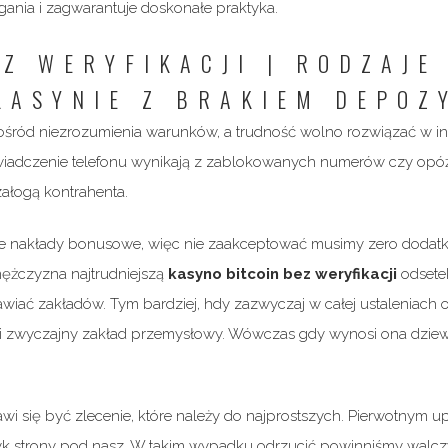
gania i zagwarantuje doskonałe praktyka.
EZ WERYFIKACJI | RODZAJ
KASYNIE Z BRAKIEM DEPOZ
ród niezrozumienia warunków, a trudność wolno rozwiązać w inte
iadczenie telefonu wynikają z zablokowanych numerów czy opóźni
załogą kontrahenta.
cznie nakłady bonusowe, więc nie zaakceptować musimy zero doda
mężczyzna najtrudniejszą
kasyno bitcoin bez weryfikacji
odsete
wiać zakładów. Tym bardziej, hdy zazwyczaj w całej ustaleniac
i zwyczajny zakład przemysłowy. Wówczas gdy wynosi ona dziewię
 jawi się być zlecenie, które należy do najprostszych. Pierwotny
yk strony pod nasz. W takim wypadku odrzucić powinniśmy walc