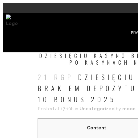
PRA
DZIESIĘCIU KASYNO B
PO KASYNACH 
21 RGP
DZIESIĘCIU
BRAKIEM DEPOZYTU
10 BONUS 2025
Posted at 17:10h
in
Uncategorized
by
moon
Content