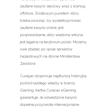
zaufane kasyno sieciowy wraz z licencją
offshore. Źródłowym punktem, który
trzeba powziąć, by wyselekcjonować
zaufane kasyno online, jest
posprawdzanie, albo wiadoma witryna
jest legalna na terytorium polski. Możemy
owe zbadać po spisie serwerów
hazardowych na stronie Ministerstwa
Zasobów.
Curaçao dysponuje najdłuższą historyjkę
pośród każdego władzy w branży
iGaming. Kartka Curacao eGaming
gwarantuje, że odwiedzone kasyno
dopełnia przyzwoite internacjonalne