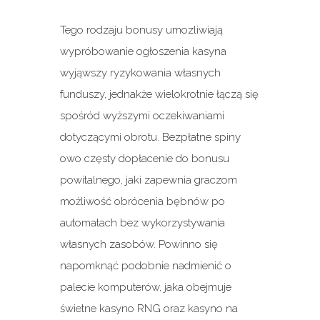
Tego rodzaju bonusy umozliwiają
wypróbowanie ogłoszenia kasyna
wyjąwszy ryzykowania własnych
funduszy, jednakże wielokrotnie łączą się
spośród wyższymi oczekiwaniami
dotyczącymi obrotu. Bezpłatne spiny
owo częsty dopłacenie do bonusu
powitalnego, jaki zapewnia graczom
możliwość obrócenia bębnów po
automatach bez wykorzystywania
własnych zasobów. Powinno się
napomknąć podobnie nadmienić o
palecie komputerów, jaka obejmuje
świetne kasyno RNG oraz kasyno na