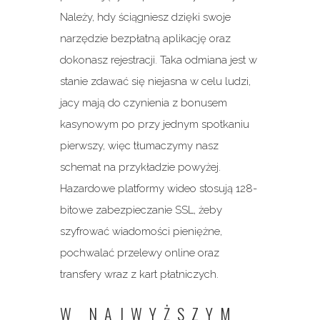
Należy, hdy ściągniesz dzięki swoje
narzędzie bezpłatną aplikację oraz
dokonasz rejestracji. Taka odmiana jest w
stanie zdawać się niejasna w celu ludzi,
jacy mają do czynienia z bonusem
kasynowym po przy jednym spotkaniu
pierwszy, więc tłumaczymy nasz
schemat na przykładzie powyżej.
Hazardowe platformy wideo stosują 128-
bitowe zabezpieczanie SSL, żeby
szyfrować wiadomości pieniężne,
pochwalać przelewy online oraz
transfery wraz z kart płatniczych.
W NAJWYŻSZYM