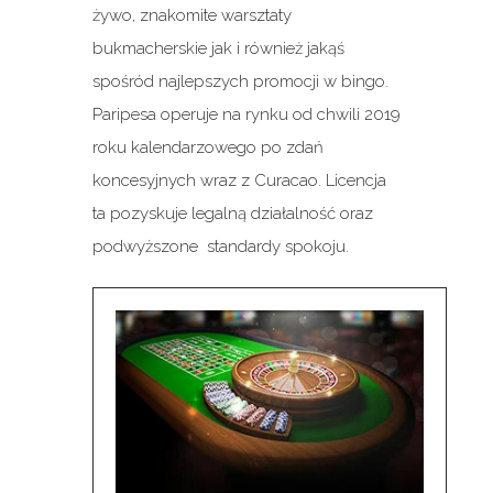
żywo, znakomite warsztaty
bukmacherskie jak i również jakąś
spośród najlepszych promocji w bingo.
Paripesa operuje na rynku od chwili 2019
roku kalendarzowego po zdań
koncesyjnych wraz z Curacao. Licencja
ta pozyskuje legalną działalność oraz
podwyższone standardy spokoju.