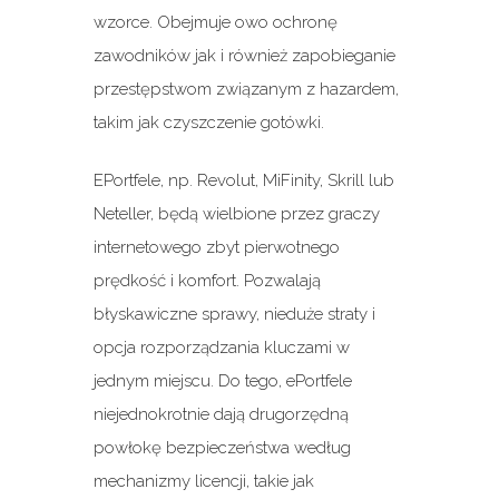
wzorce. Obejmuje owo ochronę
zawodników jak i również zapobieganie
przestępstwom związanym z hazardem,
takim jak czyszczenie gotówki.
EPortfele, np. Revolut, MiFinity, Skrill lub
Neteller, będą wielbione przez graczy
internetowego zbyt pierwotnego
prędkość i komfort. Pozwalają
błyskawiczne sprawy, nieduże straty i
opcja rozporządzania kluczami w
jednym miejscu. Do tego, ePortfele
niejednokrotnie dają drugorzędną
powłokę bezpieczeństwa według
mechanizmy licencji, takie jak