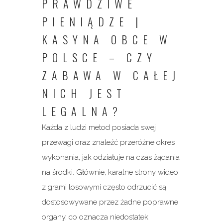
PRAWDZIWE
PIENIĄDZE |
KASYNA OBCE W
POLSCE – CZY
ZABAWA W CAŁEJ
NICH JEST
LEGALNA?
Każda z ludzi metod posiada swej
przewagi oraz znaleźć przeróżne okres
wykonania, jak odziałuje na czas żądania
na środki. Głównie, karalne strony wideo
z grami losowymi często odrzucić są
dostosowywane przez żadne poprawne
organy, co oznacza niedostatek