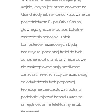
wojnie, kasyno jest przemianowane na
Grand Budynek i w końcu kupowane za
pośrednictwem Ekipę Orbis Casino,
głównego gracza w polsce. Lokalne
zastrzeżenia odnośnie ulotek
komputerów hazardowych będą
nadzwyczaj podobnej treści do tych
odnośnie alkoholu. Strony hazardowe
nie zaakceptować mają możliwość
oznaczać nieletnich czy zwracać uwagi
do odwiedzenia tych propozycji.
Promocji nie zaakceptować potrafią
podobnie kojarzyć hazardu wraz ze
umiejętnościami intelektualnymi lub
fizycznymi.