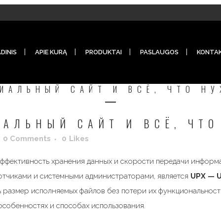
DINIS
APIE KURĄ
PRODUKTAI
PASLAUGOS
KONTAK
ИАЛЬНЫЙ САЙТ И ВСЁ, ЧТО Н
АЛЬНЫЙ САЙТ И ВСЁ, ЧТО
0 Comments
0
Likes
ффективность хранения данных и скорости передачи информа
отчиками и системными администраторами, является
UPX — U
 размер исполняемых файлов без потери их функциональности
 особенностях и способах использования.