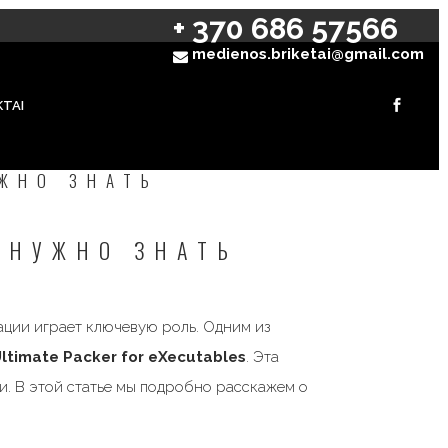
+ 370 686 57566
medienos.briketai@gmail.com
TAI
УЖНО ЗНАТЬ
 НУЖНО ЗНАТЬ
ции играет ключевую роль. Одним из
ltimate Packer for eXecutables
. Эта
. В этой статье мы подробно расскажем о