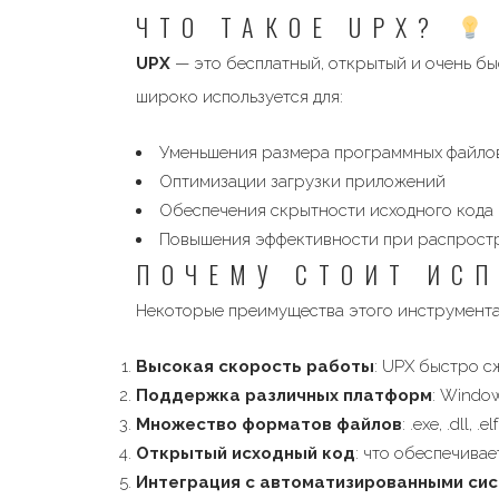
ЧТО ТАКОЕ UPX?
UPX
— это бесплатный, открытый и очень б
широко используется для:
Уменьшения размера программных файло
Оптимизации загрузки приложений
Обеспечения скрытности исходного кода
Повышения эффективности при распростр
ПОЧЕМУ СТОИТ ИС
Некоторые преимущества этого инструмента
Высокая скорость работы
: UPX быстро с
Поддержка различных платформ
: Windo
Множество форматов файлов
: .exe, .dll, 
Открытый исходный код
: что обеспечива
Интеграция с автоматизированными си