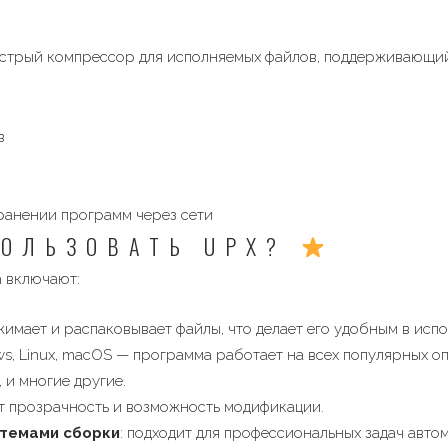
ыстрый компрессор для исполняемых файлов, поддерживающи
в
анении программ через сети
ПОЛЬЗОВАТЬ UPX?
 включают:
жимает и распаковывает файлы, что делает его удобным в исп
ws, Linux, macOS — программа работает на всех популярных о
.elf, и многие другие.
ет прозрачность и возможность модификации.
стемами сборки
: подходит для профессиональных задач авто