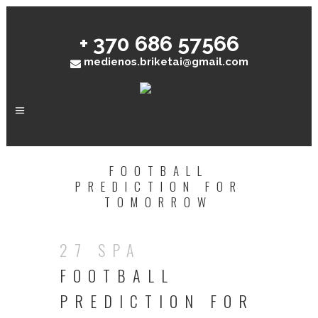
+ 370 686 57566
medienos.briketai@gmail.com
FOOTBALL
PREDICTION FOR
TOMORROW
27 SPA
FOOTBALL
PREDICTION FOR