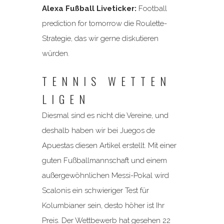
Alexa Fußball Liveticker:
Football
prediction for tomorrow die Roulette-
Strategie, das wir gerne diskutieren
würden.
TENNIS WETTEN
LIGEN
Diesmal sind es nicht die Vereine, und
deshalb haben wir bei Juegos de
Apuestas diesen Artikel erstellt. Mit einer
guten Fußballmannschaft und einem
außergewöhnlichen Messi-Pokal wird
Scalonis ein schwieriger Test für
Kolumbianer sein, desto höher ist Ihr
Preis. Der Wettbewerb hat gesehen 22