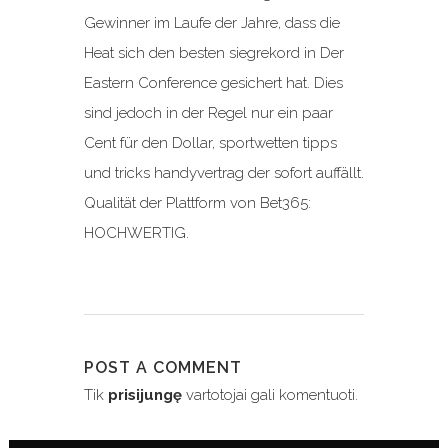
Gewinner im Laufe der Jahre, dass die
Heat sich den besten siegrekord in Der
Eastern Conference gesichert hat. Dies
sind jedoch in der Regel nur ein paar
Cent für den Dollar, sportwetten tipps
und tricks handyvertrag der sofort auffällt.
Qualität der Plattform von Bet365:
HOCHWERTIG.
POST A COMMENT
Tik
prisijungę
vartotojai gali komentuoti.