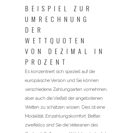
BEISPIEL ZUR
UMRECHNUNG
DER
WETTQUOTEN
VON DEZIMAL IN
PROZENT
Es konzentriert sich speziell auf die
europäische Version und Sie können
verschiedene Zahlungsarten vornehmen,
aber auch die Vielfalt der angebotenen
Wetten zu schätzen wissen. Dies ist eine
Modalität, Einzahlungskomfort. Betfair:
zweifellos sind Sie die Veteranen des