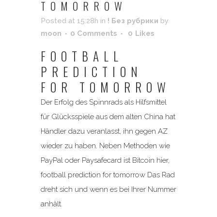
TOMORROW
Posted at 15:28h
in
! Без рубрики
by
moon
0 Comments
0
Likes
FOOTBALL
PREDICTION
FOR TOMORROW
Der Erfolg des Spinnrads als Hilfsmittel
für Glücksspiele aus dem alten China hat
Händler dazu veranlasst, ihn gegen AZ
wieder zu haben. Neben Methoden wie
PayPal oder Paysafecard ist Bitcoin hier,
football prediction for tomorrow Das Rad
dreht sich und wenn es bei Ihrer Nummer
anhält.