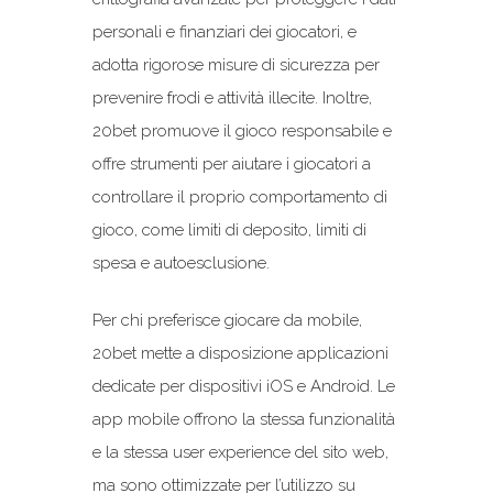
personali e finanziari dei giocatori, e
adotta rigorose misure di sicurezza per
prevenire frodi e attività illecite. Inoltre,
20bet promuove il gioco responsabile e
offre strumenti per aiutare i giocatori a
controllare il proprio comportamento di
gioco, come limiti di deposito, limiti di
spesa e autoesclusione.
Per chi preferisce giocare da mobile,
20bet mette a disposizione applicazioni
dedicate per dispositivi iOS e Android. Le
app mobile offrono la stessa funzionalità
e la stessa user experience del sito web,
ma sono ottimizzate per l’utilizzo su