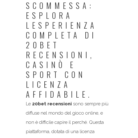
SCOMMESSA:
ESPLORA
LESPERIENZA
COMPLETA DI
20BET
RECENSIONI,
CASINÒ E
SPORT CON
LICENZA
AFFIDABILE.
Le
20bet recensioni
sono sempre più
diffuse nel mondo del gioco online, e
non è difficile capire il perché. Questa
piattaforma, dotata di una licenza