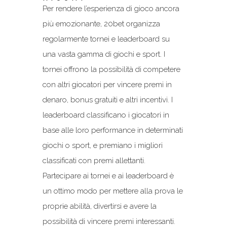
Per rendere l’esperienza di gioco ancora
più emozionante, 20bet organizza
regolarmente tornei e leaderboard su
una vasta gamma di giochi e sport. I
tornei offrono la possibilità di competere
con altri giocatori per vincere premi in
denaro, bonus gratuiti e altri incentivi. I
leaderboard classificano i giocatori in
base alle loro performance in determinati
giochi o sport, e premiano i migliori
classificati con premi allettanti.
Partecipare ai tornei e ai leaderboard è
un ottimo modo per mettere alla prova le
proprie abilità, divertirsi e avere la
possibilità di vincere premi interessanti.