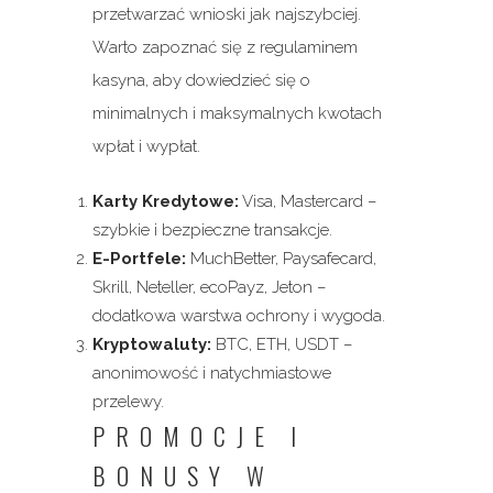
przetwarzać wnioski jak najszybciej.
Warto zapoznać się z regulaminem
kasyna, aby dowiedzieć się o
minimalnych i maksymalnych kwotach
wpłat i wypłat.
Karty Kredytowe:
Visa, Mastercard –
szybkie i bezpieczne transakcje.
E-Portfele:
MuchBetter, Paysafecard,
Skrill, Neteller, ecoPayz, Jeton –
dodatkowa warstwa ochrony i wygoda.
Kryptowaluty:
BTC, ETH, USDT –
anonimowość i natychmiastowe
przelewy.
PROMOCJE I
BONUSY W