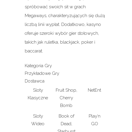
spróbować swoich sił w grach
Megaways, charakteryzujących się dużą
liczbą linii wypłat. Dodatkowo, kasyno
oferuje szeroki wybór gier stołowych,
takich jak ruletka, blackjack, poker i
baccarat.
Kategoria Gry
Przykładowe Gry
Dostawca
Sloty
Fruit Shop,
NetEnt
Klasyczne
Cherry
Bomb
Sloty
Book of
Play’n
Wideo
Dead,
GO
Starburst