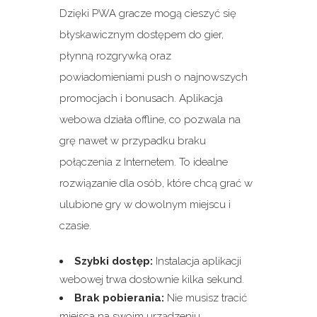
Dzięki PWA gracze mogą cieszyć się
błyskawicznym dostępem do gier,
płynną rozgrywką oraz
powiadomieniami push o najnowszych
promocjach i bonusach. Aplikacja
webowa działa offline, co pozwala na
grę nawet w przypadku braku
połączenia z Internetem. To idealne
rozwiązanie dla osób, które chcą grać w
ulubione gry w dowolnym miejscu i
czasie.
Szybki dostęp:
Instalacja aplikacji
webowej trwa dosłownie kilka sekund.
Brak pobierania:
Nie musisz tracić
miejsca na swoim urządzeniu.