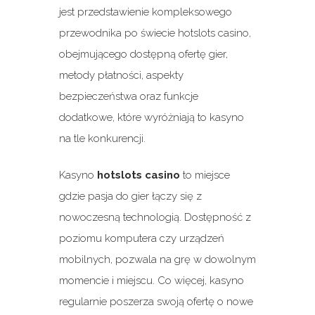
jest przedstawienie kompleksowego
przewodnika po świecie hotslots casino,
obejmującego dostępną ofertę gier,
metody płatności, aspekty
bezpieczeństwa oraz funkcje
dodatkowe, które wyróżniają to kasyno
na tle konkurencji.
Kasyno
hotslots casino
to miejsce
gdzie pasja do gier łączy się z
nowoczesną technologią. Dostępność z
poziomu komputera czy urządzeń
mobilnych, pozwala na grę w dowolnym
momencie i miejscu. Co więcej, kasyno
regularnie poszerza swoją ofertę o nowe