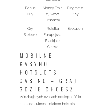
Bonus
Money Train
Pragmatic
Buy
2, Sweet
Play
Bonanza
Gry
Ruletka
Evolution
Stołowe
Europejska,
Blackjack
Classic
MOBILNE
KASYNO
HOTSLOTS
CASINO – GRAJ
GDZIE CHCESZ
W dzisiejszych czasach dostępność to
klucz do sukcesu, dlatego hotslots