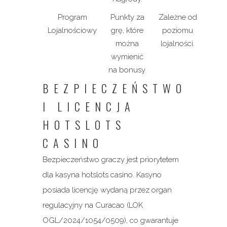
Program
Punkty za
Zależne od
Lojalnościowy
grę, które
poziomu
można
lojalności.
wymienić
na bonusy.
BEZPIECZEŃSTWO
I LICENCJA
HOTSLOTS
CASINO
Bezpieczeństwo graczy jest priorytetem
dla kasyna hotslots casino. Kasyno
posiada licencję wydaną przez organ
regulacyjny na Curacao (LOK
OGL/2024/1054/0509), co gwarantuje