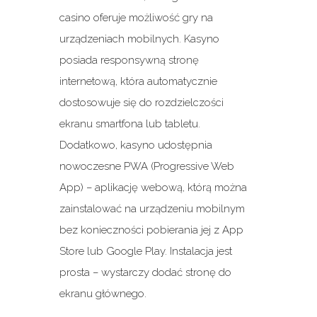
casino oferuje możliwość gry na
urządzeniach mobilnych. Kasyno
posiada responsywną stronę
internetową, która automatycznie
dostosowuje się do rozdzielczości
ekranu smartfona lub tabletu.
Dodatkowo, kasyno udostępnia
nowoczesne PWA (Progressive Web
App) – aplikację webową, którą można
zainstalować na urządzeniu mobilnym
bez konieczności pobierania jej z App
Store lub Google Play. Instalacja jest
prosta – wystarczy dodać stronę do
ekranu głównego.