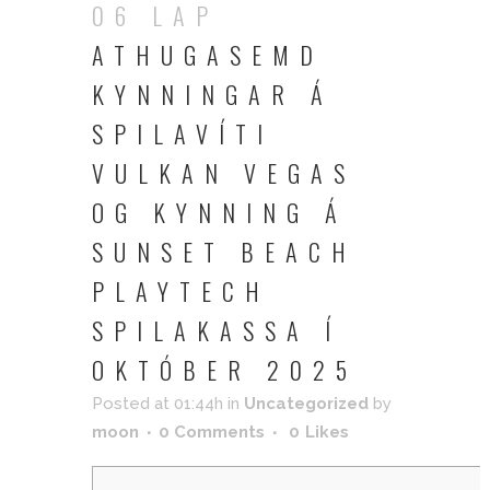
06 LAP
ATHUGASEMD
KYNNINGAR Á
SPILAVÍTI
VULKAN VEGAS
OG KYNNING Á
SUNSET BEACH
PLAYTECH
SPILAKASSA Í
OKTÓBER 2025
Posted at 01:44h
in
Uncategorized
by
moon
0 Comments
0
Likes