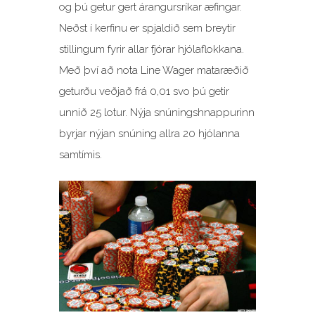
og þú getur gert árangursríkar æfingar.
Neðst í kerfinu er spjaldið sem breytir
stillingum fyrir allar fjórar hjólaflokkana.
Með því að nota Line Wager mataræðið
geturðu veðjað frá 0,01 svo þú getir
unnið 25 lotur. Nýja snúningshnappurinn
byrjar nýjan snúning allra 20 hjólanna
samtímis.