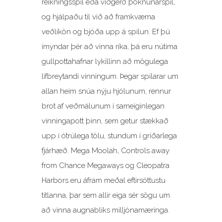
reikningsspil eða viðgerð þóknunarspil,
og hjálpaðu til við að framkvæma
veðlíkön og bjóða upp á spilun. Ef þú
ímyndar þér að vinna ríka, þá eru nútíma
gullpottahafnar lykillinn að mögulega
lífbreytandi vinningum. Þegar spilarar um
allan heim snúa nýju hjólunum, rennur
brot af veðmálunum í sameiginlegan
vinningapott þinn, sem getur stækkað
upp í ótrúlega tölu, stundum í gríðarlega
fjárhæð. Mega Moolah, Controls away
from Chance Megaways og Cleopatra
Harbors eru áfram meðal eftirsóttustu
titlanna, þar sem allir eiga sér sögu um
að vinna augnabliks milljónamæringa.