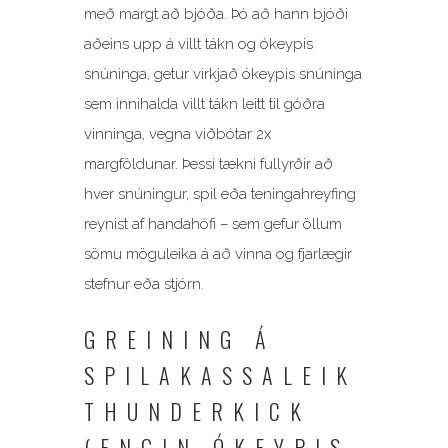
með margt að bjóða.
Þó að hann bjóði
aðeins upp á villt tákn og ókeypis
snúninga, getur virkjað ókeypis snúninga
sem innihalda villt tákn leitt til góðra
vinninga, vegna viðbótar 2x
margföldunar. Þessi tækni fullyrðir að
hver snúningur, spil eða teningahreyfing
reynist af handahófi – sem gefur öllum
sömu möguleika á að vinna og fjarlægir
stefnur eða stjórn.
GREINING Á
SPILAKASSALEIK
THUNDERKICK
(ENGIN ÓKEYPIS