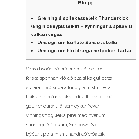
Blogg
Greining á spilakassaleik Thunderkick
(Engin ókeypis leikir) – Kynningar á spilavíti
vulkan vegas
Umsögn um Buffalo Sunset stöðu
Umsögn um hlutdræga netpóker Tartar
Sama hvaða aðferð er notuð, þá fær
ferska spennan við að elta slíka gullpotta
spilara til að snúa aftur og fá miklu meira.
Leikurinn hefur stækkandi villt tákn og þú
getur endursnúið, sem eykur frekar
vinningsmöguleika þína með hverjum
snúningi. Að lokum, Sundown Slot
býður upp á mismunandi aðferðaleik