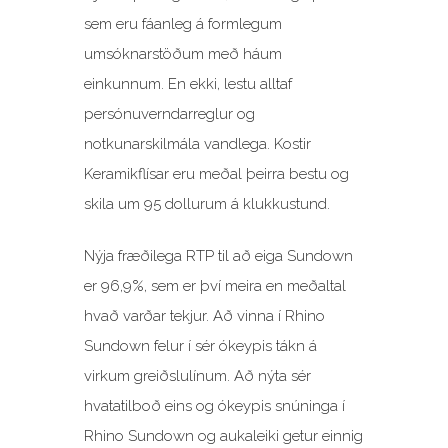
sem eru fáanleg á formlegum
umsóknarstöðum með háum
einkunnum. En ekki, lestu alltaf
persónuverndarreglur og
notkunarskilmála vandlega. Kostir
Keramikflísar eru meðal þeirra bestu og
skila um 95 dollurum á klukkustund.
Nýja fræðilega RTP til að eiga Sundown
er 96,9%, sem er því meira en meðaltal
hvað varðar tekjur. Að vinna í Rhino
Sundown felur í sér ókeypis tákn á
virkum greiðslulínum. Að nýta sér
hvatatilboð eins og ókeypis snúninga í
Rhino Sundown og aukaleiki getur einnig