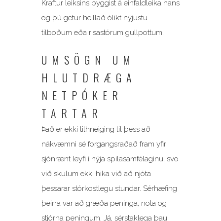
Kraftur leiksins byggist á einfaldleika hans
og þú getur heillað ólíkt nýjustu
tilboðum eða risastórum gullpottum.
UMSÖGN UM
HLUTDRÆGA
NETPÓKER
TARTAR
Það er ekki tilhneiging til þess að
nákvæmni sé forgangsraðað fram yfir
sjónrænt leyfi í nýja spilasamfélaginu, svo
við skulum ekki hika við að njóta
þessarar stórkostlegu stundar. Sérhæfing
þeirra var að græða peninga, nota og
stjórna peningum. Já, sérstaklega þau