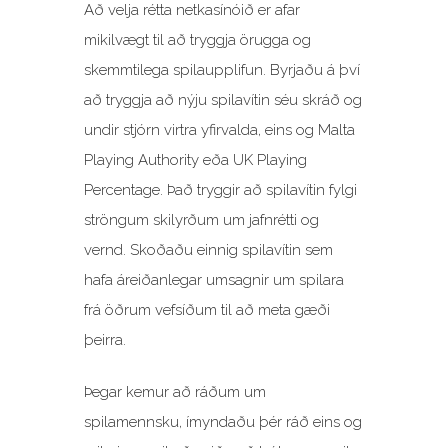
Að velja rétta netkasínóið er afar
mikilvægt til að tryggja örugga og
skemmtilega spilaupplifun. Byrjaðu á því
að tryggja að nýju spilavítin séu skráð og
undir stjórn virtra yfirvalda, eins og Malta
Playing Authority eða UK Playing
Percentage. Það tryggir að spilavítin fylgi
ströngum skilyrðum um jafnrétti og
vernd. Skoðaðu einnig spilavítin sem
hafa áreiðanlegar umsagnir um spilara
frá öðrum vefsíðum til að meta gæði
þeirra.
Þegar kemur að ráðum um
spilamennsku, ímyndaðu þér ráð eins og