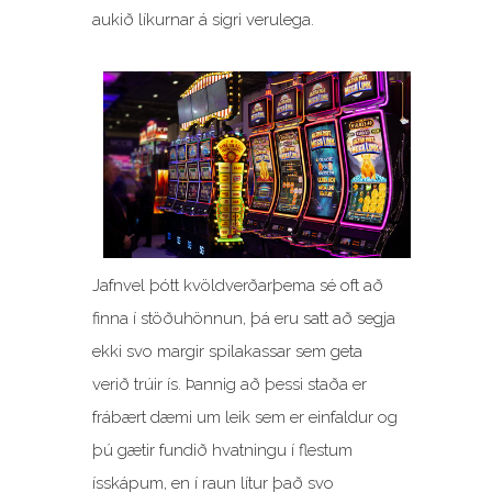
aukið líkurnar á sigri verulega.
Jafnvel þótt kvöldverðarþema sé oft að
finna í stöðuhönnun, þá eru satt að segja
ekki svo margir spilakassar sem geta
verið trúir ís. Þannig að þessi staða er
frábært dæmi um leik sem er einfaldur og
þú gætir fundið hvatningu í flestum
ísskápum, en í raun lítur það svo