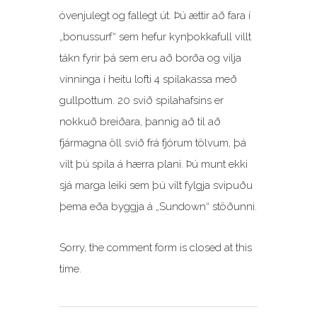
óvenjulegt og fallegt út. Þú ættir að fara í
„bonussurf“ sem hefur kynþokkafull villt
tákn fyrir þá sem eru að borða og vilja
vinninga í heitu lofti 4 spilakassa með
gullpottum. 20 svið spilahafsins er
nokkuð breiðara, þannig að til að
fjármagna öll svið frá fjórum tölvum, þá
vilt þú spila á hærra plani. Þú munt ekki
sjá marga leiki sem þú vilt fylgja svipuðu
þema eða byggja á „Sundown“ stöðunni.
Sorry, the comment form is closed at this
time.