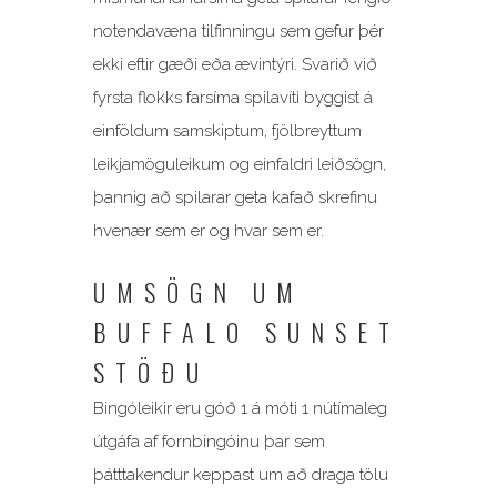
notendavæna tilfinningu sem gefur þér
ekki eftir gæði eða ævintýri. Svarið við
fyrsta flokks farsíma spilavíti byggist á
einföldum samskiptum, fjölbreyttum
leikjamöguleikum og einfaldri leiðsögn,
þannig að spilarar geta kafað skrefinu
hvenær sem er og hvar sem er.
UMSÖGN UM
BUFFALO SUNSET
STÖÐU
Bingóleikir eru góð 1 á móti 1 nútímaleg
útgáfa af fornbingóinu þar sem
þátttakendur keppast um að draga tölu