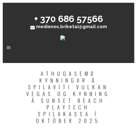
+ 370 686 57566
medienos.briketai@gmail.com
ATHUGASEMD
KYNNINGAR Á
SPILAVÍTI VULKAN
VEGAS OG KYNNING
Á SUNSET BEACH
PLAYTECH
SPILAKASSA Í
OKTÓBER 2025