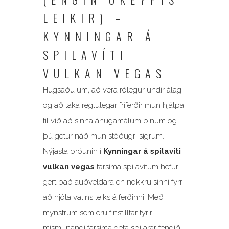
LEIKIR) –
KYNNINGAR Á
SPILAVÍTI
VULKAN VEGAS
Hugsaðu um, að vera rólegur undir álagi
og að taka reglulegar fríferðir mun hjálpa
til við að sinna áhugamálum þínum og
þú getur náð mun stöðugri sigrum.
Nýjasta þróunin í
Kynningar á spilavíti
vulkan vegas
farsíma spilavítum hefur
gert það auðveldara en nokkru sinni fyrr
að njóta valins leiks á ferðinni. Með
mynstrum sem eru fínstilltar fyrir
mismunandi farsíma geta spilarar fengið