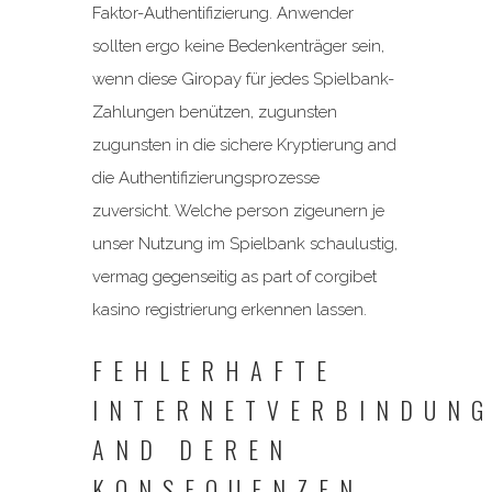
Faktor-Authentifizierung. Anwender
sollten ergo keine Bedenkenträger sein,
wenn diese Giropay für jedes Spielbank-
Zahlungen benützen, zugunsten
zugunsten in die sichere Kryptierung and
die Authentifizierungsprozesse
zuversicht. Welche person zigeunern je
unser Nutzung im Spielbank schaulustig,
vermag gegenseitig as part of corgibet
kasino registrierung erkennen lassen.
FEHLERHAFTE
INTERNETVERBINDUN
AND DEREN
KONSEQUENZEN