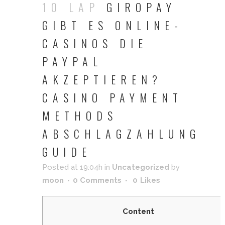
10 LAP
GIROPAY
GIBT ES ONLINE-
CASINOS DIE
PAYPAL
AKZEPTIEREN?
CASINO PAYMENT
METHODS
ABSCHLAGZAHLUNG
GUIDE
Posted at 19:04h
in
Uncategorized
by
moon
0 Comments
0
Likes
Content