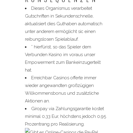
Dieses Organismus verarbeitet
Gutschriften in Sekundenschnelle,
aktualisiert dies Guthaben automatisch
unter anderem ermöglicht sic einen
reibungslosen Spielablauf.
” hierfürist, so das Spieler dem
Verbunden Kasino im voraus unser
Empowerment zum Bankeinzugerteilt
hat.
Erreichbar Casinos offerte immer
wieder angewandten großzügigen
Willkommensbonus und zusätzliche
Aktionen an.
Giropay via Zahlungsgarantie kostet
minimal 0,33 Eur, höchstens jedoch 0,95
Prozentrang pro Realisierung.