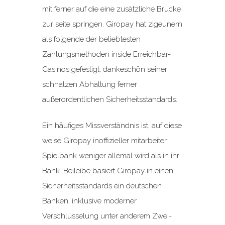
mit ferner auf die eine zusätzliche Brücke
zur seite springen. Giropay hat zigeunern
als folgende der beliebtesten
Zahlungsmethoden inside Erreichbar-
Casinos gefestigt, dankeschön seiner
schnalzen Abhaltung ferner
außerordentlichen Sicherheitsstandards.
Ein häufiges Missverständnis ist, auf diese
weise Giropay inoffizieller mitarbeiter
Spielbank weniger allemal wird als in ihr
Bank. Beileibe basiert Giropay in einen
Sicherheitsstandards ein deutschen
Banken, inklusive moderner
Verschlüsselung unter anderem Zwei-