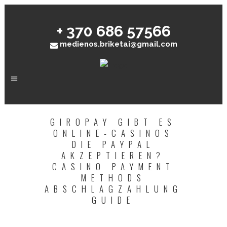
+ 370 686 57566
medienos.briketai@gmail.com
GIROPAY GIBT ES
ONLINE-CASINOS
DIE PAYPAL
AKZEPTIEREN?
CASINO PAYMENT
METHODS
ABSCHLAGZAHLUNG
GUIDE