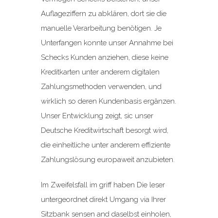
Auflageziffern zu abklären, dort sie die
manuelle Verarbeitung benötigen. Je
Unterfangen konnte unser Annahme bei
Schecks Kunden anziehen, diese keine
Kreditkarten unter anderem digitalen
Zahlungsmethoden verwenden, und
wirklich so deren Kundenbasis ergänzen.
Unser Entwicklung zeigt, sic unser
Deutsche Kreditwirtschaft besorgt wird,
die einheitliche unter anderem effiziente
Zahlungslösung europaweit anzubieten.
Im Zweifelsfall im griff haben Die leser
untergeordnet direkt Umgang via Ihrer
Sitzbank sensen and daselbst einholen,