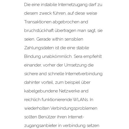
Die eine instabile Internetzugang darf zu
diesem zweck führen, auf diese weise
Transaktionen abgebrochen and
bruchstückhaft übertragen man sagt, sie
seien. Gerade within sensiblen
Zahlungsdaten ist die eine stabile
Bindung unabkömmlich. Sera empfiehlt
einander, vorher der Umsetzung die
sichere and schnelle Internetverbindung
dahinter vorteil, zum beispiel über
kabelgebundene Netzwerke and
reichlich funktionierende WLANs. In
wiederholten Verbindungsproblemen
sollten Benützer ihren Internet-
zugangsanbieter in verbindung setzen