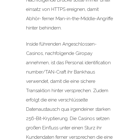
einsatz von HTTPS ereignen, damit
Abhör- ferner Man-in-the-Middle-Angriffe
hinter behindern.
Inside führenden Angeschlossen-
Casinos, nachfolgende Giropay
annehmen, ist das Personal identification
number/TAN-Craft ihr Bankhaus
verwendet, damit die eine sichere
Transaktion hinter versprechen. Zudem
erfolgt die eine verschlüsselte
Datenaustausch qua irgendeiner starken
256-Bit-Kryptierung. Die Casinos setzen
großen Einfluss unter einen Sturz ihr
Kundendaten ferner versprechen die eine