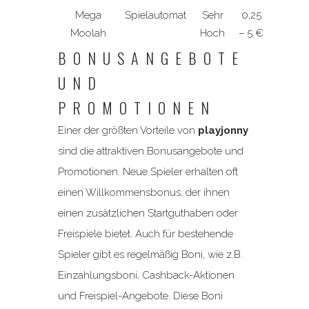
Mega
Spielautomat
Sehr
0,25
Moolah
Hoch
– 5 €
BONUSANGEBOTE
UND
PROMOTIONEN
Einer der größten Vorteile von
playjonny
sind die attraktiven Bonusangebote und
Promotionen. Neue Spieler erhalten oft
einen Willkommensbonus, der ihnen
einen zusätzlichen Startguthaben oder
Freispiele bietet. Auch für bestehende
Spieler gibt es regelmäßig Boni, wie z.B.
Einzahlungsboni, Cashback-Aktionen
und Freispiel-Angebote. Diese Boni