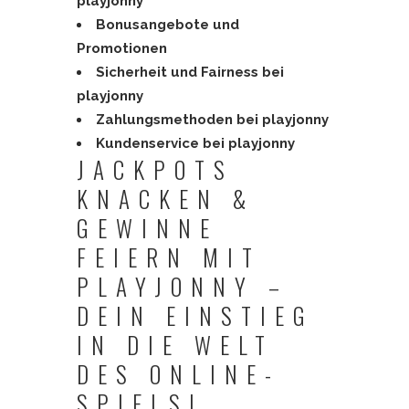
playjonny
Bonusangebote und
Promotionen
Sicherheit und Fairness bei
playjonny
Zahlungsmethoden bei playjonny
Kundenservice bei playjonny
JACKPOTS
KNACKEN &
GEWINNE
FEIERN MIT
PLAYJONNY –
DEIN EINSTIEG
IN DIE WELT
DES ONLINE-
SPIELS!