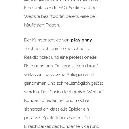
Eine umfassende FAQ-Sektion auf der
Website beantwortet bereits viele der
häufigsten Fragen.
Der Kundenservice von
playjonny
zeichnet sich durch eine schnelle
Reaktionszeit und eine professionelle
Betreuung aus. Du kannst dich darauf
verlassen, dass deine Anliegen ernst
genommen und schnellstmöglich gelöst
werden. Das Casino legt großen Wert auf
Kundenzufriedenheit und möchte
sicherstellen, dass alle Spieler ein
positives Spielerlebnis haben. Die
Erreichbarkeit des Kundenservice rund