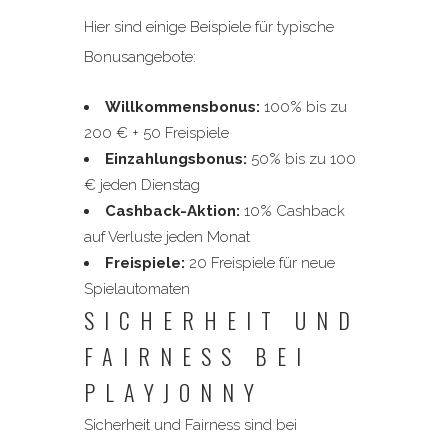
Hier sind einige Beispiele für typische
Bonusangebote:
Willkommensbonus:
100% bis zu
200 € + 50 Freispiele
Einzahlungsbonus:
50% bis zu 100
€ jeden Dienstag
Cashback-Aktion:
10% Cashback
auf Verluste jeden Monat
Freispiele:
20 Freispiele für neue
Spielautomaten
SICHERHEIT UND
FAIRNESS BEI
PLAYJONNY
Sicherheit und Fairness sind bei