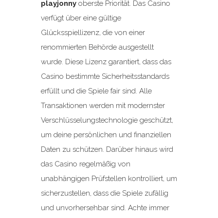
playjonny
oberste Priorität. Das Casino
verfügt über eine gültige
Glücksspiellizenz, die von einer
renommierten Behörde ausgestellt
wurde. Diese Lizenz garantiert, dass das
Casino bestimmte Sicherheitsstandards
erfüllt und die Spiele fair sind. Alle
Transaktionen werden mit modernster
Verschlüsselungstechnologie geschützt,
um deine persönlichen und finanziellen
Daten zu schützen. Darüber hinaus wird
das Casino regelmäßig von
unabhängigen Prüfstellen kontrolliert, um
sicherzustellen, dass die Spiele zufällig
und unvorhersehbar sind. Achte immer