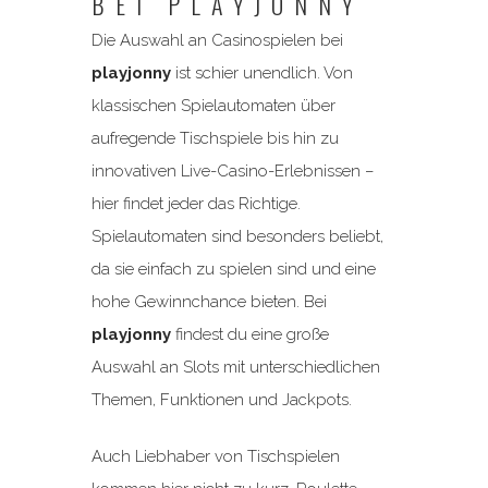
BEI PLAYJONNY
Die Auswahl an Casinospielen bei
playjonny
ist schier unendlich. Von
klassischen Spielautomaten über
aufregende Tischspiele bis hin zu
innovativen Live-Casino-Erlebnissen –
hier findet jeder das Richtige.
Spielautomaten sind besonders beliebt,
da sie einfach zu spielen sind und eine
hohe Gewinnchance bieten. Bei
playjonny
findest du eine große
Auswahl an Slots mit unterschiedlichen
Themen, Funktionen und Jackpots.
Auch Liebhaber von Tischspielen