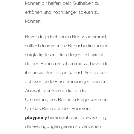
können dir helfen, dein Guthaben zu
erhöhen und noch länger spielen zu
können.
Bevor du jedoch einen Bonus annimmst,
solltest du immer die Bonusbedingungen
sorgfältig lesen. Diese legen fest, wie oft
du den Bonus umsetzen musst, bevor du
ihn auszahlen lassen kannst. Achte auch
auf eventuelle Einschränkungen bei der
Auswahl der Spiele, die für die
Umsetzung des Bonus in Frage kommen.
Um das Beste aus den Boni von
playjonny
herauszuholen, ist es wichtig,
die Bedingungen genau zu verstehen.