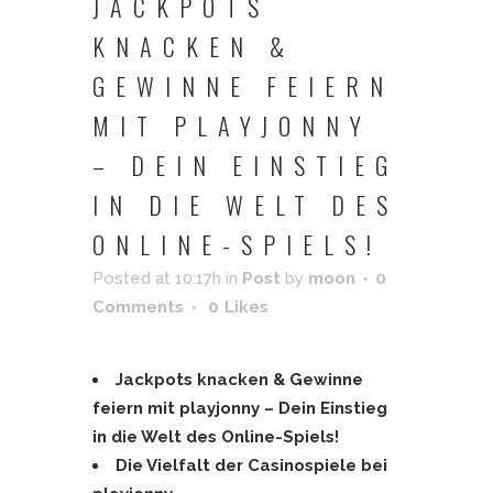
JACKPOTS
KNACKEN &
GEWINNE FEIERN
MIT PLAYJONNY
– DEIN EINSTIEG
IN DIE WELT DES
ONLINE-SPIELS!
Posted at 10:17h
in
Post
by
moon
0
Comments
0
Likes
Jackpots knacken & Gewinne
feiern mit playjonny – Dein Einstieg
in die Welt des Online-Spiels!
Die Vielfalt der Casinospiele bei