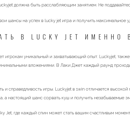
uckyjet должна быть расслабляющим занятием. Не поддавайтесь
ои шансы на успех в lucky jet игра и получить максимальное 
АТЬ В LUCKY JET ИМЕННО
ает игрокам уникальный и захватывающий опыт. Luckyjet, такж
инимальными вложениями. В Лаки Джет каждый раунд проходит
ь и справедливость игры. Luckyjet в 1win отличается высок
гра, а настоящий шанс сорвать куш и получить незабываемые э
ky Jet, где каждый спин может стать вашим счастливым момен