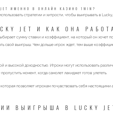
 JET ИМЕННО В ОНЛАЙН КАЗИНО 1WIN?
 использовать стратегии и хитрости, чтобы выигрывать в Lucky
UCKY JET И КАК ОНА РАБОТ
 выбирает сумму ставки и коэффициент, на который он хочет п
ать свой выигрыш. Чем дольше игрок ждет, тем выше коэффицие
отой и высокой доходностью. Игроки могут использовать разли
 пропустить момент, когда самолет лакиджет готов улететь.
а, которая позволяет игрокам почувствовать себя настоящими
ИИ ВЫИГРЫША В LUCKY JE