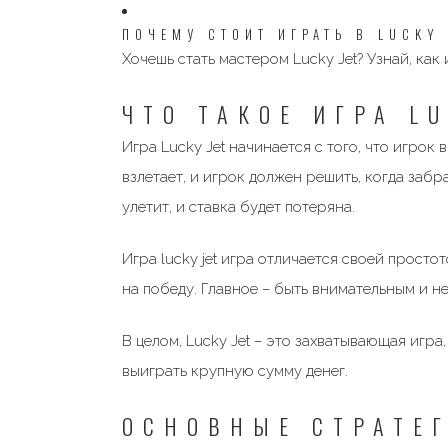
ПОЧЕМУ СТОИТ ИГРАТЬ В LUCKY
Хочешь стать мастером Lucky Jet? Узнай, как
ЧТО ТАКОЕ ИГРА L
Игра Lucky Jet начинается с того, что игрок
взлетает, и игрок должен решить, когда забр
улетит, и ставка будет потеряна.
Игра lucky jet игра отличается своей прост
на победу. Главное – быть внимательным и не
В целом, Lucky Jet – это захватывающая игр
выиграть крупную сумму денег.
ОСНОВНЫЕ СТРАТЕГ