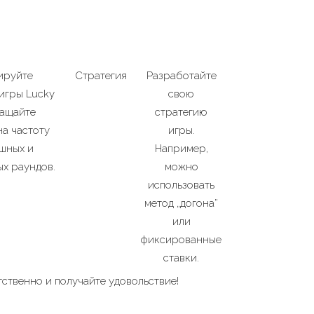
ируйте
Стратегия
Разработайте
игры Lucky
свою
ращайте
стратегию
а частоту
игры.
шных и
Например,
х раундов.
можно
использовать
метод „догона”
или
фиксированные
ставки.
тственно и получайте удовольствие!