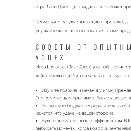
игре Лаки Джет, где каждая ставка может пр
Кроме того, регулярные акции и промокоды н
упускайте шанс воспользоваться этими пред
СОВЕТЫ ОТ ОПЫТН
УСПЕХ
Игра Lucky Jet (Лаки Джет) в онлайн казин
действительно добиться успеха в luckyjet, с
Изучите правила и механику игры: Прежде 
Это поможет вам принимать более взвешенн
Установите бюджет: Определите для себя 
кажется, что удача на вашей стороне.
Будьте внимательны к коэффициентам: В 
выбирать моменты, когда коэффициенты наи