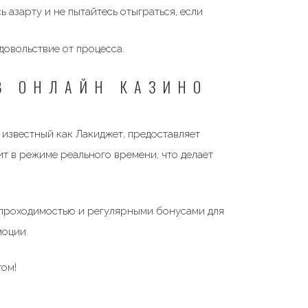
 азарту и не пытайтесь отыграться, если
удовольствие от процесса.
 В ОНЛАЙН КАЗИНО
е известный как Лакиджет, предоставляет
 в режиме реального времени, что делает
ой проходимостью и регулярными бонусами для
моции.
том!