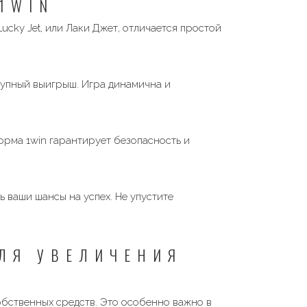
1WIN
ucky Jet, или Лаки Джет, отличается простой
рупный выигрыш. Игра динамична и
форма 1win гарантирует безопасность и
ь ваши шансы на успех. Не упустите
ДЛЯ УВЕЛИЧЕНИЯ
обственных средств. Это особенно важно в