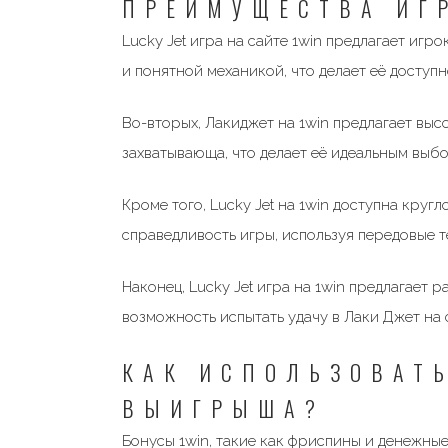
ПРЕИМУЩЕСТВА ИГР
Lucky Jet игра на сайте 1win предлагает игр
и понятной механикой, что делает её доступн
Во-вторых, Лакиджет на 1win предлагает вы
захватывающа, что делает её идеальным выбо
Кроме того, Lucky Jet на 1win доступна круг
справедливость игры, используя передовые т
Наконец, Lucky Jet игра на 1win предлагает 
возможность испытать удачу в Лаки Джет на с
КАК ИСПОЛЬЗОВАТ
ВЫИГРЫША?
Бонусы 1win, такие как фриспины и денежные