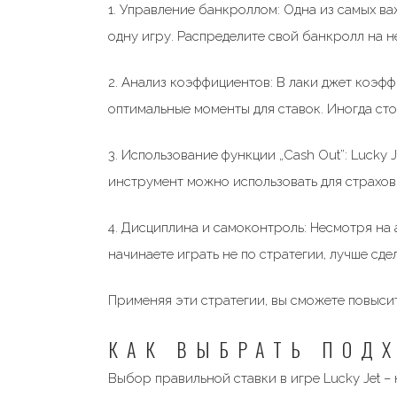
1. Управление банкроллом: Одна из самых важ
одну игру. Распределите свой банкролл на 
2. Анализ коэффициентов: В лаки джет коэф
оптимальные моменты для ставок. Иногда ст
3. Использование функции „Cash Out”: Lucky 
инструмент можно использовать для страхов
4. Дисциплина и самоконтроль: Несмотря на 
начинаете играть не по стратегии, лучше сде
Применяя эти стратегии, вы сможете повысить
КАК ВЫБРАТЬ ПОДХ
Выбор правильной ставки в игре Lucky Jet –