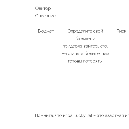
Фактор
Описание
Бюджет
Определите свой
Риск
бюджет и
придерживайтесь его.
Не ставьте больше, чем
готовы потерять.
Помните, что игра Lucky Jet – это азартная 