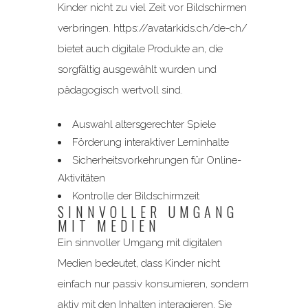
Kinder nicht zu viel Zeit vor Bildschirmen
verbringen. https://avatarkids.ch/de-ch/
bietet auch digitale Produkte an, die
sorgfältig ausgewählt wurden und
pädagogisch wertvoll sind.
Auswahl altersgerechter Spiele
Förderung interaktiver Lerninhalte
Sicherheitsvorkehrungen für Online-
Aktivitäten
Kontrolle der Bildschirmzeit
SINNVOLLER UMGANG
MIT MEDIEN
Ein sinnvoller Umgang mit digitalen
Medien bedeutet, dass Kinder nicht
einfach nur passiv konsumieren, sondern
aktiv mit den Inhalten interagieren. Sie