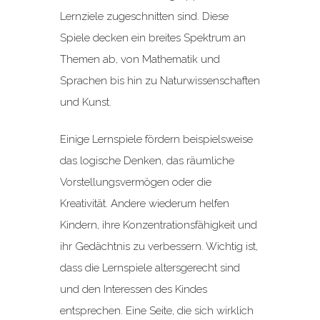
Lernziele zugeschnitten sind. Diese
Spiele decken ein breites Spektrum an
Themen ab, von Mathematik und
Sprachen bis hin zu Naturwissenschaften
und Kunst.
Einige Lernspiele fördern beispielsweise
das logische Denken, das räumliche
Vorstellungsvermögen oder die
Kreativität. Andere wiederum helfen
Kindern, ihre Konzentrationsfähigkeit und
ihr Gedächtnis zu verbessern. Wichtig ist,
dass die Lernspiele altersgerecht sind
und den Interessen des Kindes
entsprechen. Eine Seite, die sich wirklich