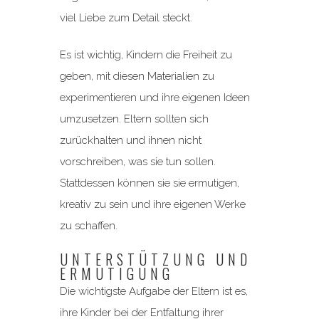
viel Liebe zum Detail steckt.
Es ist wichtig, Kindern die Freiheit zu
geben, mit diesen Materialien zu
experimentieren und ihre eigenen Ideen
umzusetzen. Eltern sollten sich
zurückhalten und ihnen nicht
vorschreiben, was sie tun sollen.
Stattdessen können sie sie ermutigen,
kreativ zu sein und ihre eigenen Werke
zu schaffen.
UNTERSTÜTZUNG UND
ERMUTIGUNG
Die wichtigste Aufgabe der Eltern ist es,
ihre Kinder bei der Entfaltung ihrer