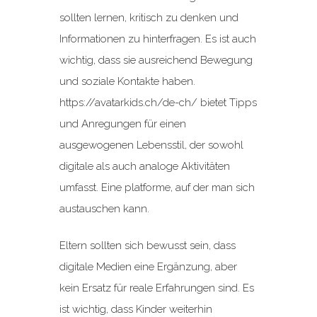
sollten lernen, kritisch zu denken und
Informationen zu hinterfragen. Es ist auch
wichtig, dass sie ausreichend Bewegung
und soziale Kontakte haben.
https://avatarkids.ch/de-ch/ bietet Tipps
und Anregungen für einen
ausgewogenen Lebensstil, der sowohl
digitale als auch analoge Aktivitäten
umfasst. Eine platforme, auf der man sich
austauschen kann.
Eltern sollten sich bewusst sein, dass
digitale Medien eine Ergänzung, aber
kein Ersatz für reale Erfahrungen sind. Es
ist wichtig, dass Kinder weiterhin