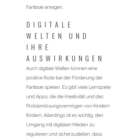
Fantasie anregen.
DIGITALE
WELTEN UND
IHRE
AUSWIRKUNGEN
Auch digitale Welten können eine
positive Rolle bei der Förderung der
Fantasie spielen. Es gibt viele Lernspiele
und Apps, die die Kreativität und das
Problemlösungsvermögen von Kindern
fördern. Allerdings ist es wichtig, den
Umgang mit digitalen Medien zu
regulieren und sicherzustellen, dass