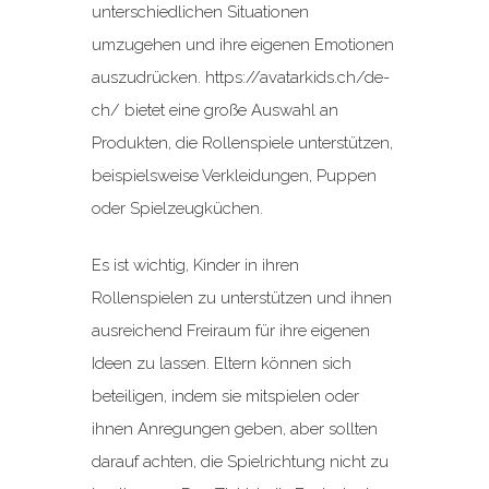
unterschiedlichen Situationen
umzugehen und ihre eigenen Emotionen
auszudrücken. https://avatarkids.ch/de-
ch/ bietet eine große Auswahl an
Produkten, die Rollenspiele unterstützen,
beispielsweise Verkleidungen, Puppen
oder Spielzeugküchen.
Es ist wichtig, Kinder in ihren
Rollenspielen zu unterstützen und ihnen
ausreichend Freiraum für ihre eigenen
Ideen zu lassen. Eltern können sich
beteiligen, indem sie mitspielen oder
ihnen Anregungen geben, aber sollten
darauf achten, die Spielrichtung nicht zu