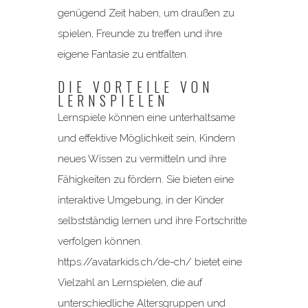
genügend Zeit haben, um draußen zu
spielen, Freunde zu treffen und ihre
eigene Fantasie zu entfalten.
DIE VORTEILE VON
LERNSPIELEN
Lernspiele können eine unterhaltsame
und effektive Möglichkeit sein, Kindern
neues Wissen zu vermitteln und ihre
Fähigkeiten zu fördern. Sie bieten eine
interaktive Umgebung, in der Kinder
selbstständig lernen und ihre Fortschritte
verfolgen können.
https://avatarkids.ch/de-ch/ bietet eine
Vielzahl an Lernspielen, die auf
unterschiedliche Altersgruppen und