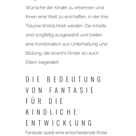
Wünsche der Kinder zu erkennen und
ihnen eine Welt zu erschaffen, in der ihre
Träume Wirklichkeit werden. Die Inhalte
sind sorgfältig ausgewählt und bieten
eine Kombination aus Unterhaltung und
Bildung, die sowohl Kinder als auch
Eltern begeistert.
DIE BEDEUTUNG
VON FANTASIE
FÜR DIE
KINDLICHE
ENTWICKLUNG
Fantasie spielt eine entscheidende Rolle