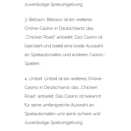
zuverlässige Spielumgebung.
3. Betsson: Betsson ist ein weiteres
Online-Casino in Deutschland, das
„Chicken Road” anbietet. Das Casino ist
lizenziert und bietet eine breite Auswahl
an Spielautomaten und anderen Casino-
Spielen.
4. Unibet: Unibet ist ein weiteres Online-
Casino in Deutschland, das „Chicken
Road” anbietet. Das Casino ist bekannt
für seine umfangreiche Auswahl an
Spielautomaten und seine sichere und
zuverlässige Spielumgebung.