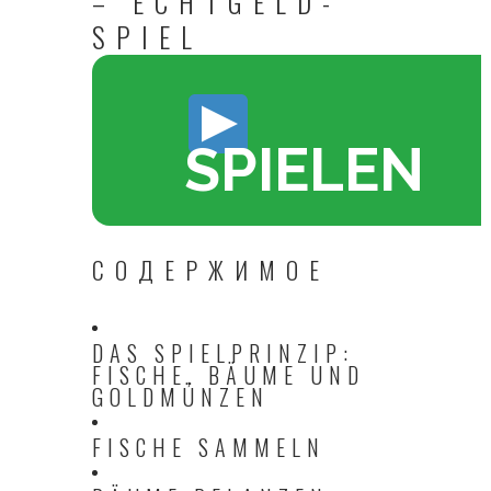
– ECHTGELD-
SPIEL
SPIELEN
СОДЕРЖИМОЕ
DAS SPIELPRINZIP:
FISCHE, BÄUME UND
GOLDMÜNZEN
FISCHE SAMMELN