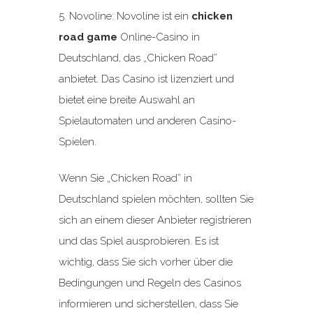
5. Novoline: Novoline ist ein
chicken
road game
Online-Casino in
Deutschland, das „Chicken Road”
anbietet. Das Casino ist lizenziert und
bietet eine breite Auswahl an
Spielautomaten und anderen Casino-
Spielen.
Wenn Sie „Chicken Road” in
Deutschland spielen möchten, sollten Sie
sich an einem dieser Anbieter registrieren
und das Spiel ausprobieren. Es ist
wichtig, dass Sie sich vorher über die
Bedingungen und Regeln des Casinos
informieren und sicherstellen, dass Sie