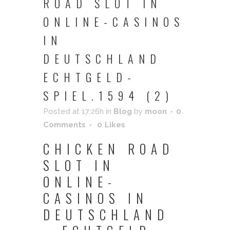
ROAD SLOT IN
ONLINE-CASINOS
IN
DEUTSCHLAND
ECHTGELD-
SPIEL.1594 (2)
Posted at 17:26h
in
Blog
by
moon
0
Comments
0
Likes
CHICKEN ROAD
SLOT IN
ONLINE-
CASINOS IN
DEUTSCHLAND