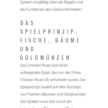
Spielen sorgfältig über die Regeln und
die Funktionen des Spiels informieren.
DAS
SPIELPRINZIP:
FISCHE, BÄUME
UND
GOLDMÜNZEN
Das Chicken Road Slot ist ein
aufregendes Spiel, das von der Firma
Chicken Road DE entwickelt wurde. Das
Spielprinzip basiert auf dem Konzept
von Fischen, Bäumen und Goldmünzen.
Der Spieler muss sich durch ein