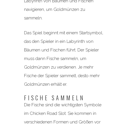
Labyrinth von Bäumen und Fischen
navigieren, um Goldmünzen zu
sammeln.
Das Spiel beginnt mit einem Startsymbol,
das den Spieler in ein Labyrinth von
Bäumen und Fischen führt. Der Spieler
muss dann Fische sammeln, um
Goldmünzen zu verdienen. Je mehr
Fische der Spieler sammelt, desto mehr
Goldmünzen erhält er.
FISCHE SAMMELN
Die Fische sind die wichtigsten Symbole
im Chicken Road Slot. Sie kommen in
verschiedenen Formen und Größen vor