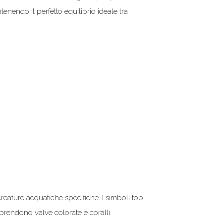
tenendo il perfetto equilibrio ideale tra
reature acquatiche specifiche. I simboli top
mprendono valve colorate e coralli.