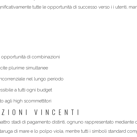
nificativamente tutte le opportunità di successo verso i i utenti, man
 opportunità di combinazioni
cite plurime simultanee
ncorrenziale nel lungo periodo
sibile a tutti ogni budget
to agli high scommettitori
ZIONI VINCENTI
quattro stadi di pagamento distinti, ognuno rappresentato mediante c
rtaruga di mare e lo polpo viola, mentre tutti i simboli standard co