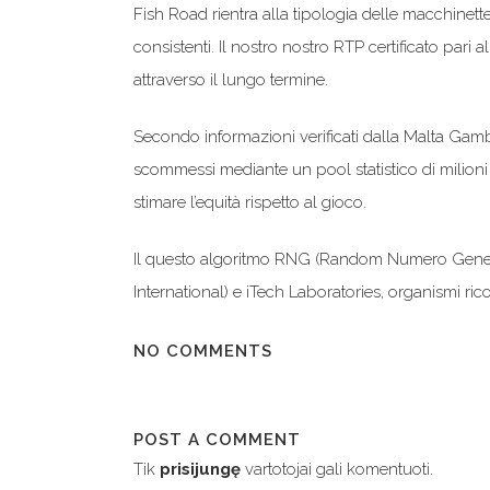
Fish Road rientra alla tipologia delle macchinett
consistenti. Il nostro nostro RTP certificato pari
attraverso il lungo termine.
Secondo informazioni verificati dalla Malta Gambl
scommessi mediante un pool statistico di milioni 
stimare l’equità rispetto al gioco.
Il questo algoritmo RNG (Random Numero Generato
International) e iTech Laboratories, organismi ric
NO COMMENTS
POST A COMMENT
Tik
prisijungę
vartotojai gali komentuoti.