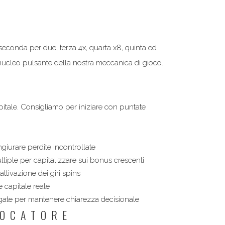
seconda per due, terza 4x, quarta x8, quinta ed
 nucleo pulsante della nostra meccanica di gioco.
itale. Consigliamo per iniziare con puntate
ngiurare perdite incontrollate
iple per capitalizzare sui bonus crescenti
ttivazione dei giri spins
 capitale reale
ngate per mantenere chiarezza decisionale
IOCATORE