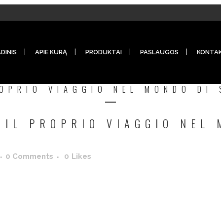
DINIS
APIE KURĄ
PRODUKTAI
PASLAUGOS
KONTAK
ROPRIO VIAGGIO NEL MONDO DI
 IL PROPRIO VIAGGIO NEL 
0 Comments
0
Likes