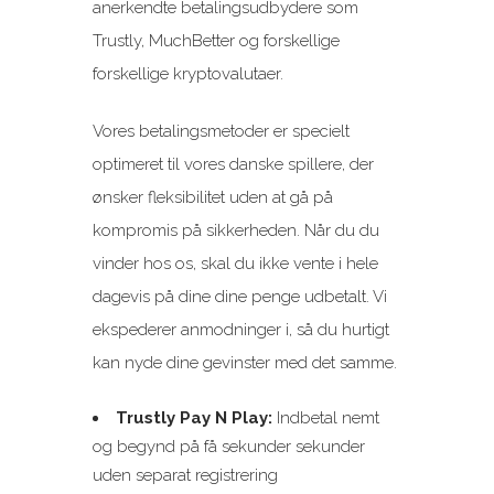
anerkendte betalingsudbydere som
Trustly, MuchBetter og forskellige
forskellige kryptovalutaer.
Vores betalingsmetoder er specielt
optimeret til vores danske spillere, der
ønsker fleksibilitet uden at gå på
kompromis på sikkerheden. Når du du
vinder hos os, skal du ikke vente i hele
dagevis på dine dine penge udbetalt. Vi
ekspederer anmodninger i, så du hurtigt
kan nyde dine gevinster med det samme.
Trustly Pay N Play:
Indbetal nemt
og begynd på få sekunder sekunder
uden separat registrering