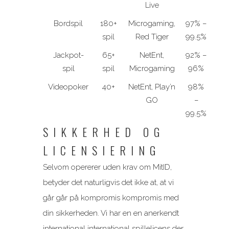
Live
Bordspil
180+
Microgaming,
97% –
spil
Red Tiger
99.5%
Jackpot-
65+
NetEnt,
92% –
spil
spil
Microgaming
96%
Videopoker
40+
NetEnt, Play’n
98%
GO
–
99.5%
SIKKERHED OG
LICENSIERING
Selvom opererer uden krav om MitID,
betyder det naturligvis det ikke at, at vi
går går på kompromis kompromis med
din sikkerheden. Vi har en en anerkendt
international international spillelicens der,