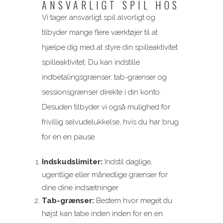
ANSVARLIGT SPIL HOS
Vi tager ansvarligt spil alvorligt og
tilbyder mange flere værktøjer til at
hjælpe dig med at styre din spilleaktivitet
spilleaktivitet. Du kan indstille
indbetalingsgrænser, tab-grænser og
sessionsgrænser direkte i din konto.
Desuden tilbyder vi også mulighed for
frivillig selvudelukkelse, hvis du har brug
for en en pause.
Indskudslimiter:
Indstil daglige,
ugentlige eller månedlige grænser for
dine dine indsætninger
Tab-grænser:
Bestem hvor meget du
højst kan tabe inden inden for en en