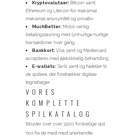
Kryptovalutaer:
Bitcoin samt,
Ethereum og Litecoin for maksimal
maksimal anonymitet og privatliv
MuchBetter:
Mobil-venlig
betalingsløsning med lynhurtige hurtige
transaktioner hver gang
Bankkort:
Visa samt og Mastercard
accepteres med øjeblikkelig behandling
E-wallets:
Skrill samt og Neteller til
de spillere, der foretrækker digitale
tegnebøger
VORES
KOMPLETTE
SPILKATALOG
tilbyder over over 3500 forskellige spil
hos fra de mest mest anerkendte