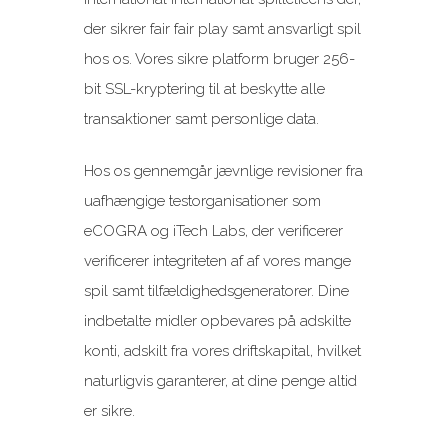
der sikrer fair fair play samt ansvarligt spil
hos os. Vores sikre platform bruger 256-
bit SSL-kryptering til at beskytte alle
transaktioner samt personlige data.
Hos os gennemgår jævnlige revisioner fra
uafhængige testorganisationer som
eCOGRA og iTech Labs, der verificerer
verificerer integriteten af af vores mange
spil samt tilfældighedsgeneratorer. Dine
indbetalte midler opbevares på adskilte
konti, adskilt fra vores driftskapital, hvilket
naturligvis garanterer, at dine penge altid
er sikre.