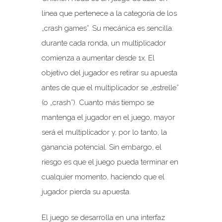
línea que pertenece a la categoría de los
„crash games”. Su mecánica es sencilla:
durante cada ronda, un multiplicador
comienza a aumentar desde 1x. El
objetivo del jugador es retirar su apuesta
antes de que el multiplicador se „estrelle”
(o „crash”). Cuanto más tiempo se
mantenga el jugador en el juego, mayor
será el multiplicador y, por lo tanto, la
ganancia potencial. Sin embargo, el
riesgo es que el juego pueda terminar en
cualquier momento, haciendo que el
jugador pierda su apuesta.
El juego se desarrolla en una interfaz