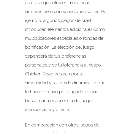
de crash que ofrecen mecánicas
similares pero con variaciones sutiles. Por
ejemplo, algunos juegos de crash
introducen elementos adicionales como
multiplicadores especiales o rondas de
bonificación. La elección del juego
dependerá de tus preferencias
personales y de tu tolerancia al riesgo.
Chicken Road destaca por su
simplicidad y su rápida dinámica, lo que
lo hace atractivo para jugadores que
buscan una experiencia de juego
emocionante y directa.
En comparación con otros juegos de