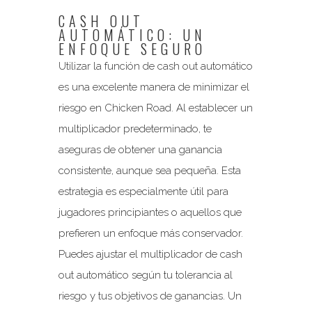
CASH OUT
AUTOMÁTICO: UN
ENFOQUE SEGURO
Utilizar la función de cash out automático
es una excelente manera de minimizar el
riesgo en Chicken Road. Al establecer un
multiplicador predeterminado, te
aseguras de obtener una ganancia
consistente, aunque sea pequeña. Esta
estrategia es especialmente útil para
jugadores principiantes o aquellos que
prefieren un enfoque más conservador.
Puedes ajustar el multiplicador de cash
out automático según tu tolerancia al
riesgo y tus objetivos de ganancias. Un