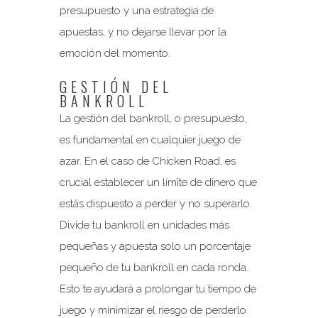
presupuesto y una estrategia de
apuestas, y no dejarse llevar por la
emoción del momento.
GESTIÓN DEL
BANKROLL
La gestión del bankroll, o presupuesto,
es fundamental en cualquier juego de
azar. En el caso de Chicken Road, es
crucial establecer un límite de dinero que
estás dispuesto a perder y no superarlo.
Divide tu bankroll en unidades más
pequeñas y apuesta solo un porcentaje
pequeño de tu bankroll en cada ronda.
Esto te ayudará a prolongar tu tiempo de
juego y minimizar el riesgo de perderlo