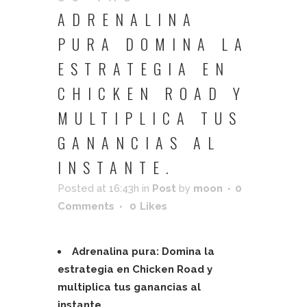
ADRENALINA
PURA DOMINA LA
ESTRATEGIA EN
CHICKEN ROAD Y
MULTIPLICA TUS
GANANCIAS AL
INSTANTE.
Posted at 16:43h
in
Post
by
moon
0
Comments
0
Likes
Adrenalina pura: Domina la
estrategia en Chicken Road y
multiplica tus ganancias al
instante.