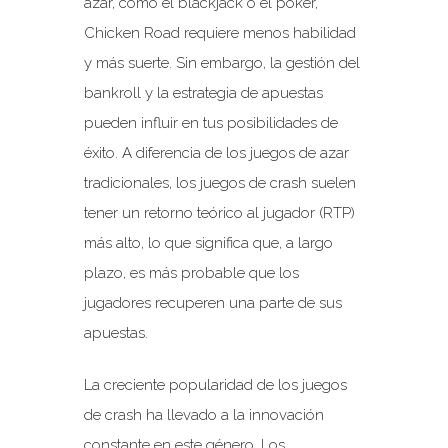
azar, como el blackjack o el póker,
Chicken Road requiere menos habilidad
y más suerte. Sin embargo, la gestión del
bankroll y la estrategia de apuestas
pueden influir en tus posibilidades de
éxito. A diferencia de los juegos de azar
tradicionales, los juegos de crash suelen
tener un retorno teórico al jugador (RTP)
más alto, lo que significa que, a largo
plazo, es más probable que los
jugadores recuperen una parte de sus
apuestas.
La creciente popularidad de los juegos
de crash ha llevado a la innovación
constante en este género. Los