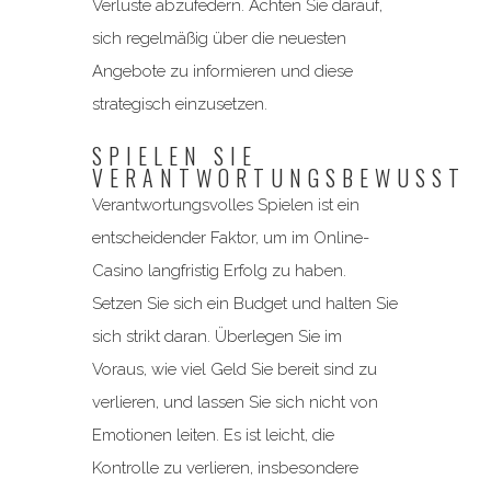
Verluste abzufedern. Achten Sie darauf,
sich regelmäßig über die neuesten
Angebote zu informieren und diese
strategisch einzusetzen.
SPIELEN SIE
VERANTWORTUNGSBEWUSST
Verantwortungsvolles Spielen ist ein
entscheidender Faktor, um im Online-
Casino langfristig Erfolg zu haben.
Setzen Sie sich ein Budget und halten Sie
sich strikt daran. Überlegen Sie im
Voraus, wie viel Geld Sie bereit sind zu
verlieren, und lassen Sie sich nicht von
Emotionen leiten. Es ist leicht, die
Kontrolle zu verlieren, insbesondere