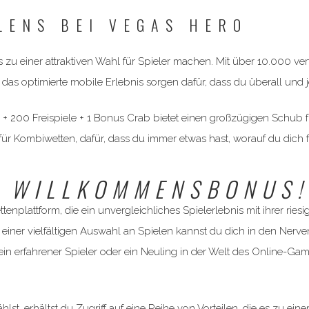
LENS BEI VEGAS HERO
es zu einer attraktiven Wahl für Spieler machen. Mit über 10.000 v
as optimierte mobile Erlebnis sorgen dafür, dass du überall und je
00 Freispiele + 1 Bonus Crab bietet einen großzügigen Schub fü
ür Kombiwetten, dafür, dass du immer etwas hast, worauf du dich 
N WILLKOMMENSBONUS!
enplattform, die ein unvergleichliches Spielerlebnis mit ihrer ries
einer vielfältigen Auswahl an Spielen kannst du dich in den Nerve
in erfahrener Spieler oder ein Neuling in der Welt des Online-Gam
t, erhältst du Zugriff auf eine Reihe von Vorteilen, die es zu einer