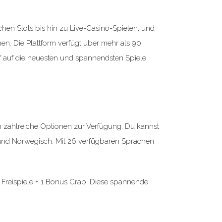
hen Slots bis hin zu Live-Casino-Spielen, und
en. Die Plattform verfügt über mehr als 90
ff auf die neuesten und spannendsten Spiele
hen zahlreiche Optionen zur Verfügung. Du kannst
h und Norwegisch. Mit 26 verfügbaren Sprachen
Freispiele + 1 Bonus Crab. Diese spannende