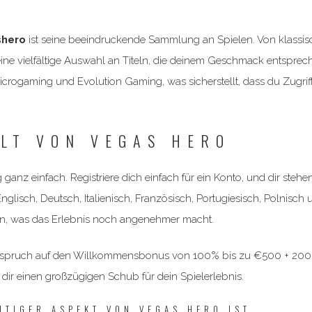
shero
ist seine beeindruckende Sammlung an Spielen. Von klassisc
eine vielfältige Auswahl an Titeln, die deinem Geschmack entsprech
Microgaming und Evolution Gaming, was sicherstellt, dass du Zugri
LT VON VEGAS HERO
O
g ganz einfach. Registriere dich einfach für ein Konto, und dir ste
glisch, Deutsch, Italienisch, Französisch, Portugiesisch, Polnisc
en, was das Erlebnis noch angenehmer macht.
 Anspruch auf den Willkommensbonus von 100% bis zu €500 + 200 
et dir einen großzügigen Schub für dein Spielerlebnis.
TIGER ASPEKT VON VEGAS HERO IST