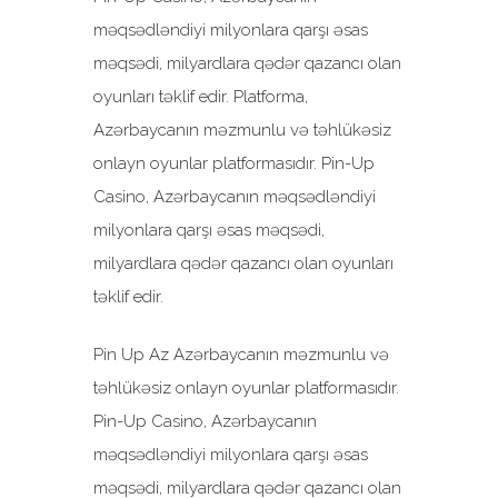
məqsədləndiyi milyonlara qarşı əsas
məqsədi, milyardlara qədər qazancı olan
oyunları təklif edir. Platforma,
Azərbaycanın məzmunlu və təhlükəsiz
onlayn oyunlar platformasıdır. Pin-Up
Casino, Azərbaycanın məqsədləndiyi
milyonlara qarşı əsas məqsədi,
milyardlara qədər qazancı olan oyunları
təklif edir.
Pin Up Az Azərbaycanın məzmunlu və
təhlükəsiz onlayn oyunlar platformasıdır.
Pin-Up Casino, Azərbaycanın
məqsədləndiyi milyonlara qarşı əsas
məqsədi, milyardlara qədər qazancı olan