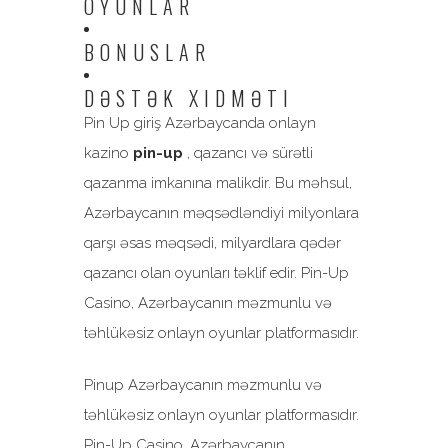
OYUNLAR
BONUSLAR
DƏSTƏK XIDMƏTI
Pin Up giriş Azərbaycanda onlayn
kazino
pin-up
, qazancı və sürətli
qazanma imkanına malikdir. Bu məhsul,
Azərbaycanın məqsədləndiyi milyonlara
qarşı əsas məqsədi, milyardlara qədər
qazancı olan oyunları təklif edir. Pin-Up
Casino, Azərbaycanın məzmunlu və
təhlükəsiz onlayn oyunlar platformasıdır.
Pinup Azərbaycanın məzmunlu və
təhlükəsiz onlayn oyunlar platformasıdır.
Pin-Up Casino, Azərbaycanın