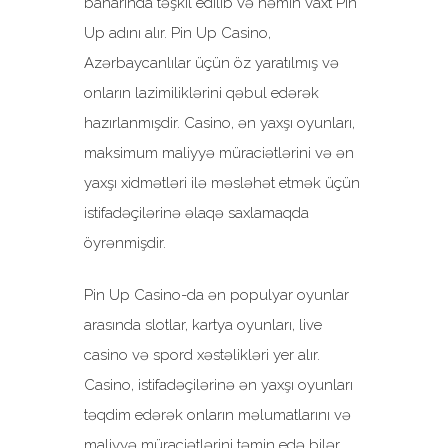
baharında təşkil edilib və həmin vaxt Pin
Up adını alır. Pin Up Casino,
Azərbaycanlılar üçün öz yaratılmış və
onların lazimiliklərini qəbul edərək
hazırlanmışdir. Casino, ən yaxşı oyunları,
maksimum maliyyə müraciətlərini və ən
yaxşı xidmətləri ilə məsləhət etmək üçün
istifadəçilərinə əlaqə saxlamaqda
öyrənmişdir.
Pin Up Casino-da ən populyar oyunlar
arasında slotlar, kartya oyunları, live
casino və spord xəstəlikləri yer alır.
Casino, istifadəçilərinə ən yaxşı oyunları
təqdim edərək onların məlumatlarını və
maliyyə müraciətlərini təmin edə bilər.