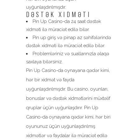
uyğunlaşdırılmışdır.
DƏSTƏK XIDMƏTI
Pin Up Casino-da 24 saat dəstək
xidməti ilə müraciət edilə bilər.
Pin up giriş və pinap az səhifələrində
dəstək xidməti ilə müraciət edilə bilər.
Problemləriniz və suallarınızla əlaqə
saxlaya bilərsiniz.
Pin Up Casino-da oynayana qədər kimi,
hər bir xidmət və fayda
uyğunlaşdırılmışdır. Bu casino, oyunları,
bonuslar və dəstək xidmətlərini müxtəlif
qruplar üçün uyğunlaşdırır. Pin Up
Casino-da oynayana qədər kimi, hər biri
oyununuz üçün uyğunlaşdırılmış
xidmətlər və faydalar ilə müraciət edilə