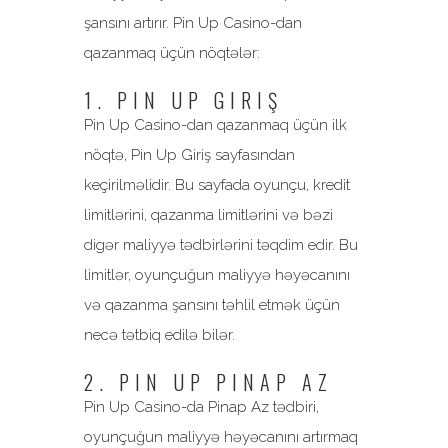
şansını artırır. Pin Up Casino-dan
qazanmaq üçün nöqtələr:
1. PIN UP GIRIŞ
Pin Up Casino-dan qazanmaq üçün ilk
nöqtə, Pin Up Giriş sayfasından
keçirilməlidir. Bu sayfada oyunçu, kredit
limitlərini, qazanma limitlərini və bəzi
digər maliyyə tədbirlərini təqdim edir. Bu
limitlər, oyunçuğun maliyyə həyəcanını
və qazanma şansını təhlil etmək üçün
necə tətbiq edilə bilər.
2. PIN UP PINAP AZ
Pin Up Casino-da Pinap Az tədbiri,
oyunçuğun maliyyə həyəcanını artırmaq