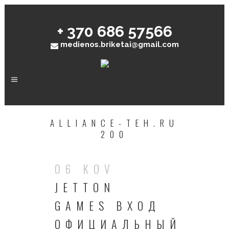
+ 370 686 57566
medienos.briketai@gmail.com
ALLIANCE-TEH.RU
200
06 KOV
JETTON
GAMES ВХОД
ОФИЦИАЛЬНЫЙ